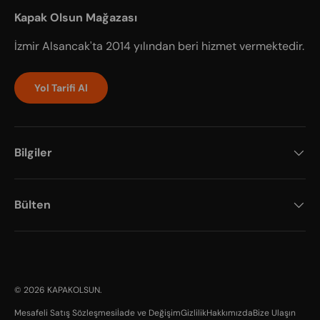
Kapak Olsun Mağazası
İzmir Alsancak'ta 2014 yılından beri hizmet vermektedir.
Yol Tarifi Al
Bilgiler
Bülten
Payment methods accepted
© 2026
KAPAKOLSUN
.
Mesafeli Satış Sözleşmesi
İade ve Değişim
Gizlilik
Hakkımızda
Bize Ulaşın