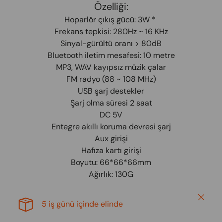
Özelliği:
Hoparlör çıkış gücü: 3W *
Frekans tepkisi: 280Hz ~ 16 KHz
Sinyal-gürültü oranı > 80dB
Bluetooth iletim mesafesi: 10 metre
MP3, WAV kayıpsız müzik çalar
FM radyo (88 ~ 108 MHz)
USB şarj destekler
Şarj olma süresi 2 saat
DC 5V
Entegre akıllı koruma devresi şarj
Aux girişi
Hafıza kartı girişi
Boyutu: 66*66*66mm
Ağırlık: 130G
Close
5 iş günü içinde elinde