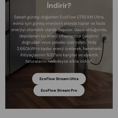
İndirir?
Sabah güneşi doğarken EcoFlow STREAM Ultra,
eviniz için güneş enerjisini anında toplar ve fazla
enerjiyi otomatik olarak depolar. Gece olduğunda,
depolanan bu enerji cihazlarınızı çalıştırır;
doğrudan veya şebeke üzerinden. Yılda
2.660kWh’e kadar enerji üreterek, hanehalkı
ihtiyaçlarının %92’sini karşılar ve elektrik
faturalarını neredeyse sıfıra indirir¹.
EcoFlow Stream Ultra
EcoFlow Stream Pro