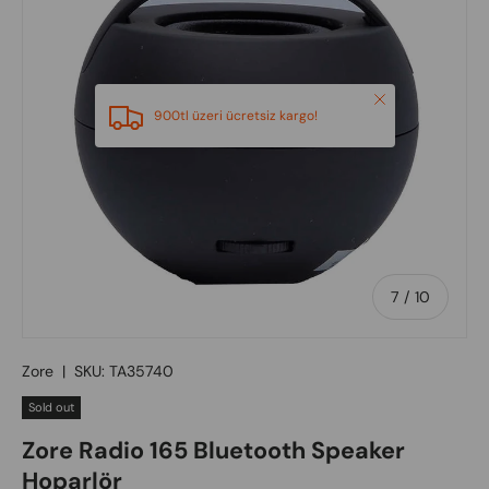
Close
900tl üzeri ücretsiz kargo!
of
7
/
10
Zore
|
SKU:
TA35740
Sold out
Zore Radio 165 Bluetooth Speaker
Hoparlör