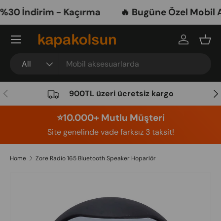
0 İndirim - Kaçırma
🔥 Bugüne Özel Mobil Ak
Skip to content
Menu
Log in
Bask
Search
Product type
All
Previous
Nex
900TL üzeri ücretsiz kargo
⭐️10.000+ Mutlu Müşteri
Site genelinde vade farksız 3 taksit!
Home
Zore Radio 165 Bluetooth Speaker Hoparlör
Image 7 is now available in gallery view
Skip to product information