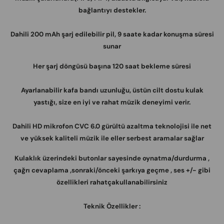
bağlantıyı destekler.
Dahili 200 mAh şarj edilebilir pil, 9 saate kadar konuşma süresi
sunar
Her şarj döngüsü başına 120 saat bekleme süresi
Ayarlanabilir kafa bandı uzunluğu, üstün cilt dostu kulak
yastığı, size en iyi ve rahat müzik deneyimi verir.
Dahili HD mikrofon CVC 6.0 gürültü azaltma teknolojisi ile net
ve yüksek kaliteli müzik ile eller serbest aramalar sağlar
Kulaklık üzerindeki butonlar sayesinde oynatma/durdurma ,
çağrı cevaplama ,sonraki/önceki şarkıya geçme , ses +/- gibi
özellikleri rahatçakullanabilirsiniz
Teknik Özellikler :