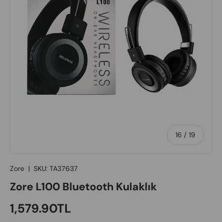
of
16
/
19
Zore
|
SKU:
TA37637
Zore L100 Bluetooth Kulaklık
Regular price
1,579.90TL