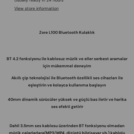
Usually ready in 24 hours
View store information
Zore L100 Bluetooth Kulaklık
BT 4.2 fonksiyonu ile kablosuz müzik ve eller serbest aramalar
için mükemmel deneyim
Akıllı çip teknolojisi ile Bluetooth özellikli ses cihazları ile
eşleştirin ve kolayca kullanıma başlayın
40mm dinamik sürücüler yüksek ve güçlü bas iletir ve harika
ses efekti getirir
Dahil 3.5mm ses kablosu üzerinden BT fonksiyonu olmadan
müzik çalarlarlara(MP3/MP4, dizüstü bilgisayar vb.) kablolu