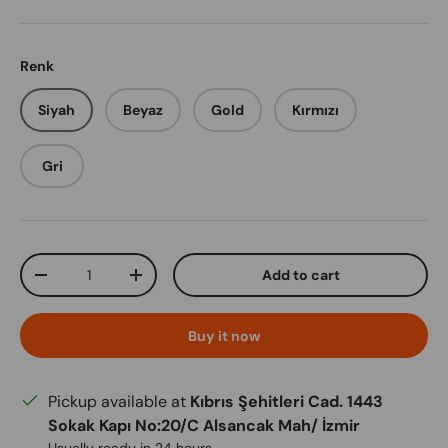
Renk
Siyah
Beyaz
Gold
Kırmızı
Gri
Qty
Add to cart
Decrease quantity
Increase quantity
Buy it now
Pickup available at
Kıbrıs Şehitleri Cad. 1443
Sokak Kapı No:20/C Alsancak Mah/ İzmir