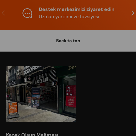
Destek merkezimizi ziyaret edin
Previous
Nex
Uzman yardımı ve tavsiyesi
Back to top
Kapak Olsun Mağazası