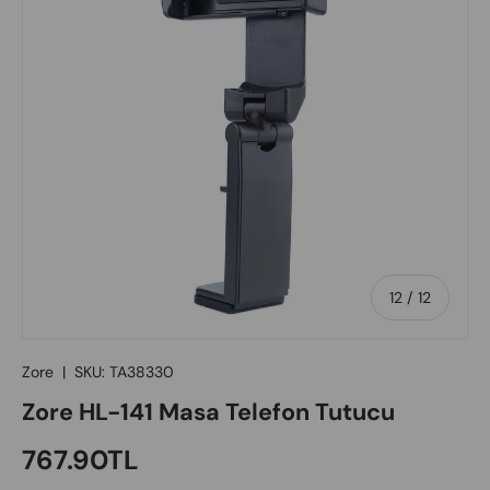
of
12
/
12
Zore
|
SKU:
TA38330
Zore HL-141 Masa Telefon Tutucu
Regular price
767.90TL