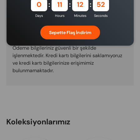
0
11
12
51
Ödeme ve Güvenlik
Days
Hours
Minutes
Seconds
Ödeme yöntemleri
Sepette Flaş İndirim
Ödeme bilgileriniz güvenli bir şekilde
işlenmektedir. Kredi kartı bilgilerini saklamıyoruz
ve kredi kartı bilgilerinize erişimimiz
bulunmamaktadır.
Koleksiyonlarımız