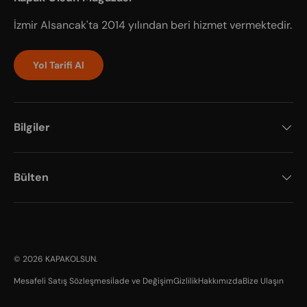
İzmir Alsancak'ta 2014 yılından beri hizmet vermektedir.
Yol Tarifi Al
Bilgiler
Bülten
Payment methods accepted
© 2026
KAPAKOLSUN
.
Mesafeli Satış Sözleşmesi
İade ve Değişim
Gizlilik
Hakkımızda
Bize Ulaşın