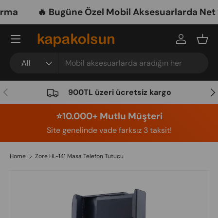
ma
🔥 Bugüne Özel Mobil Aksesuarlarda Net %3
Skip to content
Menu
Log in
Bask
Search
Product type
All
Previous
Nex
900TL üzeri ücretsiz kargo
⭐️10.000+ Mutlu Müşteri
Site genelinde vade farksız 3 taksit!
Home
Zore HL-141 Masa Telefon Tutucu
Image 12 is now available in gallery view
Skip to product information