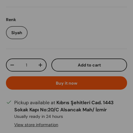
Renk
Siyah
Qty
Add to cart
Decrease quantity
Increase quantity
Buy it now
Pickup available at
Kıbrıs Şehitleri Cad. 1443
Sokak Kapı No:20/C Alsancak Mah/ İzmir
Usually ready in 24 hours
View store information