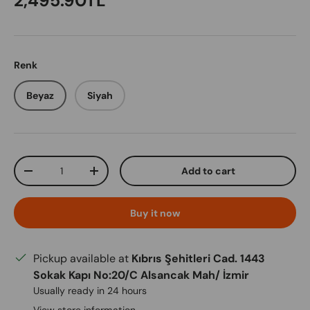
2,495.90TL
Renk
Beyaz
Siyah
Qty
Add to cart
Decrease quantity
Increase quantity
Buy it now
Pickup available at
Kıbrıs Şehitleri Cad. 1443
Sokak Kapı No:20/C Alsancak Mah/ İzmir
Usually ready in 24 hours