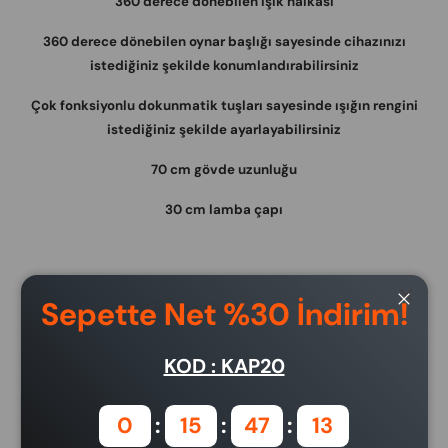
360 derece dönebilen ışık halkası
360 derece dönebilen oynar başlığı sayesinde cihazınızı
istediğiniz şekilde konumlandırabilirsiniz
Çok fonksiyonlu dokunmatik tuşları sayesinde ışığın rengini
istediğiniz şekilde ayarlayabilirsiniz
70 cm gövde uzunluğu
30 cm lamba çapı
Close
Sepette Net %30 İndirim!
5 iş günü içinde elinde
Close
KOD : KAP20
0
15
47
12
Ödeme ve Güvenlik