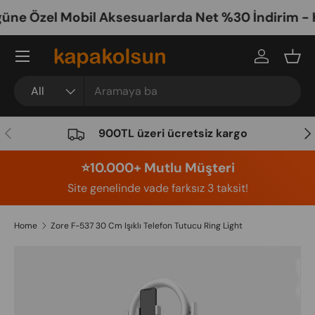
e Özel Mobil Aksesuarlarda Net %30 İndirim - Ka
Skip to content
Menu
Log in
Bask
Search
Product type
All
Previous
Nex
900TL üzeri ücretsiz kargo
⭐️10.000+ Mutlu Müşteri
Site genelinde vade farksız 3 taksit!
Home
Zore F-537 30 Cm Işıklı Telefon Tutucu Ring Light
Image 8 is now available in gallery view
Skip to product information