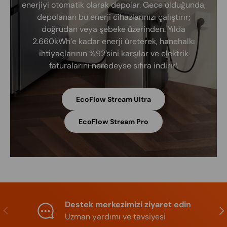
enerjiyi otomatik olarak depolar. Gece olduğunda,
depolanan bu enerji cihazlarınızı çalıştırır;
doğrudan veya şebeke üzerinden. Yılda
2.660kWh’e kadar enerji üreterek, hanehalkı
ihtiyaçlarının %92’sini karşılar ve elektrik
faturalarını neredeyse sıfıra indirir¹.
EcoFlow Stream Ultra
EcoFlow Stream Pro
Destek merkezimizi ziyaret edin
Previous
Nex
Uzman yardımı ve tavsiyesi