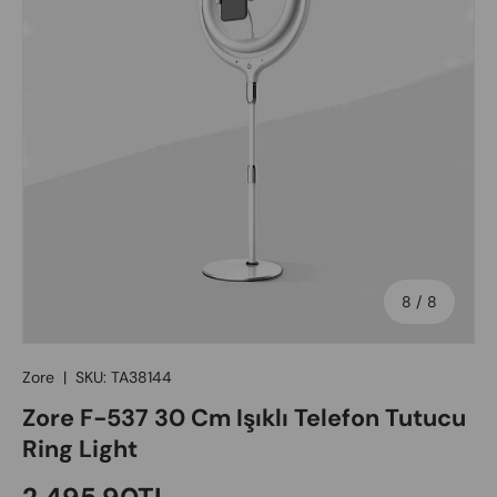
of
8
/
8
Zore
|
SKU:
TA38144
Zore F-537 30 Cm Işıklı Telefon Tutucu
Ring Light
Regular price