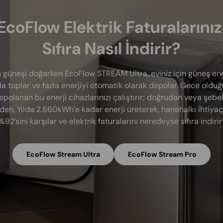
EcoFlow Elektrik Faturalarınız
Sıfıra Nasıl İndirir?
 güneşi doğarken EcoFlow STREAM Ultra, eviniz için güneş ener
a toplar ve fazla enerjiyi otomatik olarak depolar. Gece oldu
epolanan bu enerji cihazlarınızı çalıştırır; doğrudan veya şebe
den. Yılda 2.660kWh’e kadar enerji üreterek, hanehalkı ihtiyaç
%92’sini karşılar ve elektrik faturalarını neredeyse sıfıra indirir¹
EcoFlow Stream Ultra
EcoFlow Stream Pro