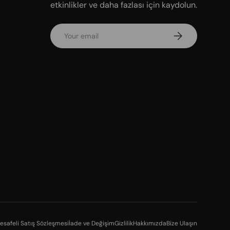
etkinlikler ve daha fazlası için kaydolun.
Email
Subscribe
esafeli Satış Sözleşmesi
İade ve Değişim
Gizlilik
Hakkımızda
Bize Ulaşın