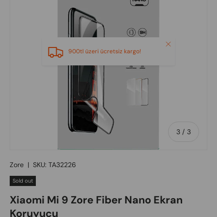
Close
900tl üzeri ücretsiz kargo!
of
3
/
3
Zore
|
SKU:
TA32226
Sold out
Xiaomi Mi 9 Zore Fiber Nano Ekran
Koruyucu