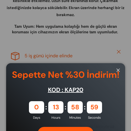
kesinlikle etkilemez. Uzun süre ekranınızı korur. Çıkarmak
istediğinizde kolayca sökülebilir. Ekran üzerinde herhangi bir iz
bırakmaz.
Tam Uyum: Hem uygulama kolaylığı hem de güçlü ekran
koruması için cihazınızın ekran ölçülerine tam uyumludur.
Close
5 iş günü içinde elinde
Sepette Net %30 İndirim!
Close
KOD : KAP20
Ödeme ve Güvenlik
Ödeme yöntemleri
0
13
58
58
Days
Hours
Minutes
Seconds
Ödeme bilgileriniz güvenli bir şekilde
işlenmektedir. Kredi kartı bilgilerini saklamıyoruz