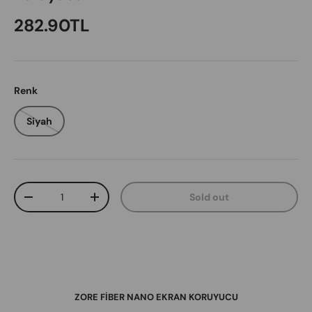
Regular price
282.90TL
Renk
Siyah
Qty
Sold out
Decrease quantity
Increase quantity
ZORE FİBER NANO EKRAN KORUYUCU