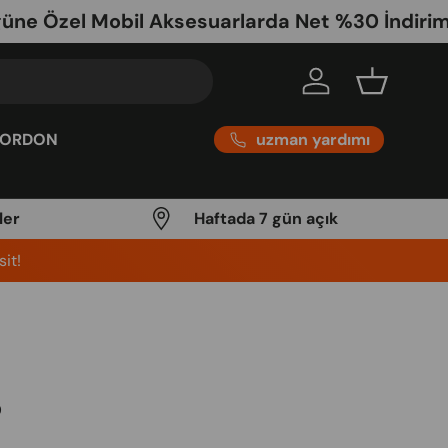
zel Mobil Aksesuarlarda Net %30 İndirim - Ka
Log in
Basket
uzman yardımı
KORDON
ler
Haftada 7 gün açık
it!
9