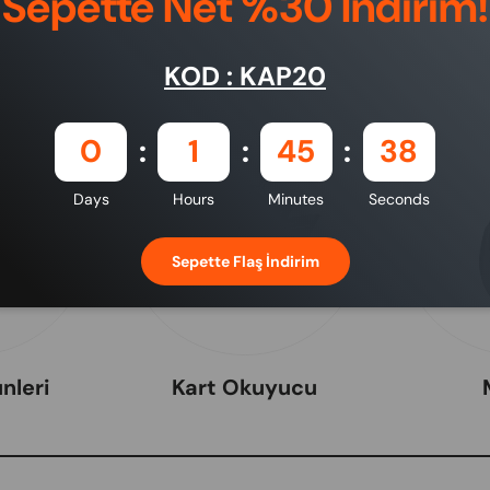
Sepette Net %30 İndirim!
KOD : KAP20
0
1
45
37
Days
Hours
Minutes
Seconds
Sepette Flaş İndirim
nleri
Kart Okuyucu