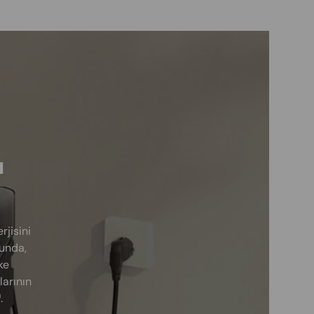
ı
jisini
ğunda,
ke
larının
.