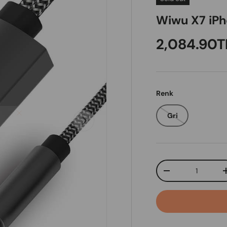
Wiwu X7 iPh
Regular pr
2,084.90T
Renk
Gri
Next
Qty
Decrease quanti