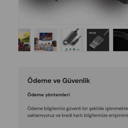
gallery view
d image 3 in gallery view
Load image 4 in gallery view
Load image 5 in gallery view
Load image 6 in gallery vi
Load image 7 i
L
Ödeme ve Güvenlik
Ödeme yöntemleri
Ödeme bilgileriniz güvenli bir şekilde işlenmektedi
saklamıyoruz ve kredi kartı bilgilerinize erişimi