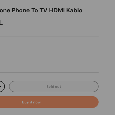
one Phone To TV HDMI Kablo
ice
L
Sold out
ty
Increase quantity
Buy it now