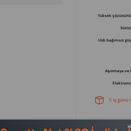
Yüksek çözünürlük
Sürüc
Usb bağımsız güç
Aşınmaya ve k
Elektroma
5 iş günü 