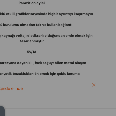
Parazit önleyici
lü etkili grafikler sayesinde hiçbir ayrıntıyı kaçırmayın
ü kurulumu olmadan tak ve kullan bağlantı
 kaynağı voltajın istikrarlı olduğundan emin olmak için
tasarlanmıştır
5V/1A
orozyona dayanıklı , hızlı soğuyabilen metal alaşım
nyetik bozuklukları önlemek için çoklu koruma
Close
içinde elinde