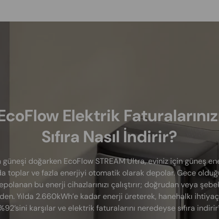
EcoFlow Elektrik Faturalarınız
Sıfıra Nasıl İndirir?
 güneşi doğarken EcoFlow STREAM Ultra, eviniz için güneş ener
a toplar ve fazla enerjiyi otomatik olarak depolar. Gece oldu
epolanan bu enerji cihazlarınızı çalıştırır; doğrudan veya şebe
den. Yılda 2.660kWh’e kadar enerji üreterek, hanehalkı ihtiyaç
%92’sini karşılar ve elektrik faturalarını neredeyse sıfıra indirir¹