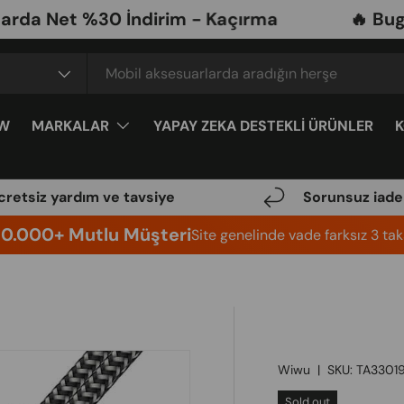
Net %30 İndirim - Kaçırma
🔥 Bugüne Ö
W
MARKALAR
YAPAY ZEKA DESTEKLİ ÜRÜNLER
cretsiz yardım ve tavsiye
Sorunsuz iade
10.000+ Mutlu Müşteri
Site genelinde vade farksız 3 taks
Wiwu
|
SKU:
TA3301
Sold out