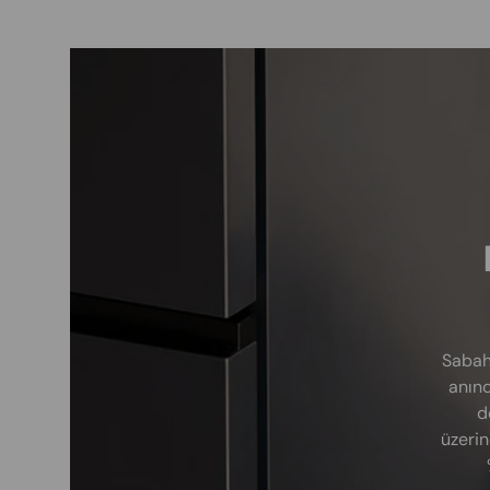
Sabah
anınd
d
üzerin