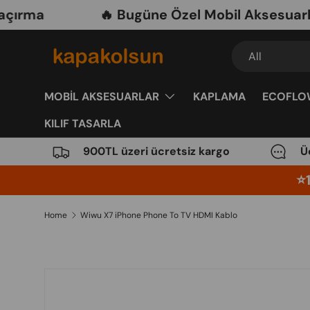
a
🔥 Bugüne Özel Mobil Aksesuarlarda 
Skip to content
Search
Product type
All
MOBİL AKSESUARLAR
KAPLAMA
ECOFLO
KILIF TASARLA
900TL üzeri ücretsiz kargo
Ü
⭐️
Home
Wiwu X7 iPhone Phone To TV HDMI Kablo
Image 10 is now available in gallery view
Skip to product information