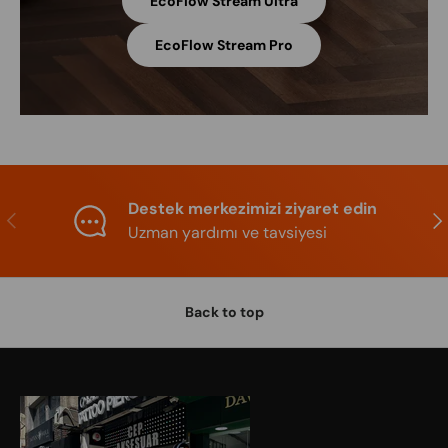
EcoFlow Stream Ultra
EcoFlow Stream Pro
Destek merkezimizi ziyaret edin
Previous
Nex
Uzman yardımı ve tavsiyesi
Back to top