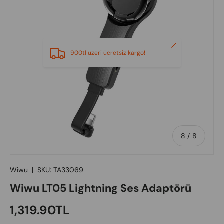
Close
900tl üzeri ücretsiz kargo!
of
8
/
8
Wiwu
|
SKU:
TA33069
Wiwu LT05 Lightning Ses Adaptörü
Regular price
1,319.90TL