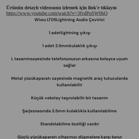
Ürünün detaylı videosunu izlemek için link'e tıklayın
https://www.youtube.com/watch?v=3fvdPqSW0hQ
Wiwu LT05Lightning Audio Çevirici
1 adetlightning çıkışı
1 adet 3.5mmkulaklık çıkışı
L tasarımsayesinde telefonunuzun arkasına kolayca uyum
sağlar
Metal yüzükaparatı sayesinde magnetik araç tutucularda
kullanılabilir
Küçük vekolay taşınılabilir bir tasarım
Şarjesnasında 3.5mm kulaklıkla kullanılabilme
Standolabilme özelliği vardır
Güçlü yüzükaparatı cihazınızı düşmelere karşı korur