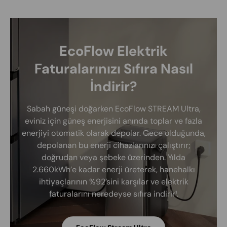
EcoFlow Elektrik
Faturalarınızı Sıfıra Nasıl
İndirir?
Sabah güneşi doğarken EcoFlow STREAM Ultra,
eviniz için güneş enerjisini anında toplar ve fazla
enerjiyi otomatik olarak depolar. Gece olduğunda,
depolanan bu enerji cihazlarınızı çalıştırır;
doğrudan veya şebeke üzerinden. Yılda
2.660kWh’e kadar enerji üreterek, hanehalkı
ihtiyaçlarının %92’sini karşılar ve elektrik
faturalarını neredeyse sıfıra indirir¹.