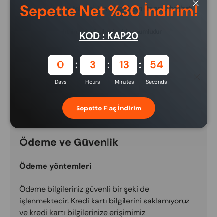
Sepette Net %30 İndirim!
Kablo kırılmasını önlemek için çinko alaşım dayanıklı bağlantı
Close
Lightning girişli cihazlar için uyumludur
KOD : KAP20
0
3
13
54
Close
Days
Hours
Minutes
Seconds
5 iş günü içinde elinde
Sepette Flaş İndirim
Ödeme ve Güvenlik
Ödeme yöntemleri
Ödeme bilgileriniz güvenli bir şekilde
işlenmektedir. Kredi kartı bilgilerini saklamıyoruz
ve kredi kartı bilgilerinize erişimimiz