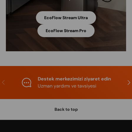
EcoFlow Stream Ultra
EcoFlow Stream Pro
Destek merkezimizi ziyaret edin
Previous
Nex
Uzman yardımı ve tavsiyesi
Back to top