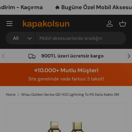
rim - Kaçırma
🔥 Bugüne Özel Mobil Aksesuarl
Skip to content
Menu
Log in
Bask
Search
Product type
All
Previous
Nex
900TL üzeri ücretsiz kargo
⭐️10.000+ Mutlu Müşteri
Site genelinde vade farksız 3 taksit!
Home
Wiwu Golden Series GD-103 Lightning To PD Data Kablo 5M
Image 9 is now available in gallery view
Skip to product information