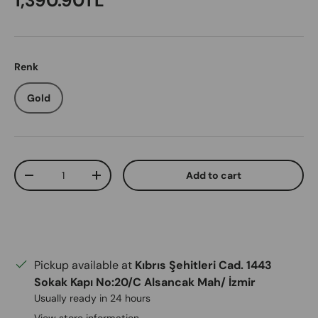
1,390.90TL
Renk
Gold
Qty
Add to cart
Decrease quantity
Increase quantity
Pickup available at
Kıbrıs Şehitleri Cad. 1443
Sokak Kapı No:20/C Alsancak Mah/ İzmir
Usually ready in 24 hours