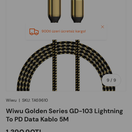
Close
900tl üzeri ücretsiz kargo!
of
9
/
9
Wiwu
|
SKU:
TA59610
Wiwu Golden Series GD-103 Lightning
To PD Data Kablo 5M
Regular price