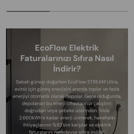
EcoFlow Elektrik
Faturalarınızı Sıfıra Nasıl
İndirir?
Sabah güneşi doğarken EcoFlow STREAM Ultra,
eviniz için güneş enerjisini anında toplar ve fazla
enerjiyi otomatik olarak depolar. Gece olduğunda,
depolanan bu enerji cihazlarınızı çalıştırır;
doğrudan veya şebeke üzerinden. Yılda
2.660kWh’e kadar enerji üreterek, hanehalkı
ihtiyaçlarının %92’sini karşılar ve elektrik
faturalarını neredeyse sıfıra indirir¹.