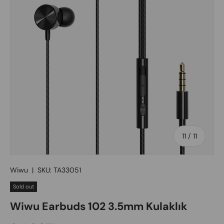
of
11
/
11
Wiwu
|
SKU:
TA33051
Sold out
Wiwu Earbuds 102 3.5mm Kulaklık