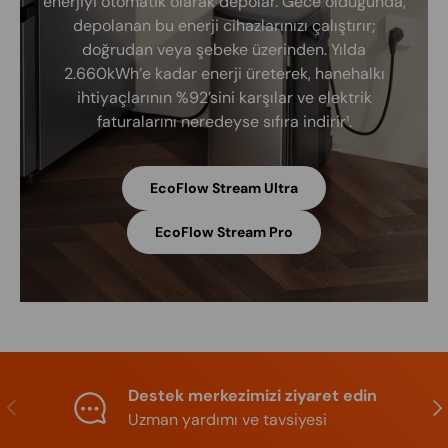
enerjiyi otomatik olarak depolar. Gece olduğunda,
depolanan bu enerji cihazlarınızı çalıştırır;
doğrudan veya şebeke üzerinden. Yılda
2.660kWh’e kadar enerji üreterek, hanehalkı
ihtiyaçlarının %92’sini karşılar ve elektrik
faturalarını neredeyse sıfıra indirir¹.
EcoFlow Stream Ultra
EcoFlow Stream Pro
Destek merkezimizi ziyaret edin
Previous
Nex
Uzman yardımı ve tavsiyesi