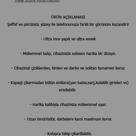
View store information
​​​​​​​ÜRÜN AÇIKLAMASI
Şeffaf ve pürüzsüz yüzey ile telefonunuza farkli bir görünüm kazandirir
- Ultra ince yapılı ve ultra esnek
- Mükemmel kalıp, cihazinizla eslesen harika bir dizayn.
- Cihazinizi çiziklerden, kirden ve darbe ve soktan tamamen korur.
- Kapagi çikarmadan bütün slotlara(yan tuslar,sarj,kulaklik girisleri vs)
erisilebilir.
- Harika kalibiyla cihaziniza mükemmel uyar.
- Uzun ömürlüdür, darbelere karsi maximum korur.
- Kolayca takip çikartilabilir.