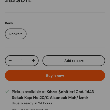
282.90TL
Renk
Renksiz
Qty
Add to cart
Decrease quantity
Increase quantity
Buy it now
Pickup available at
Kıbrıs Şehitleri Cad. 1443
Sokak Kapı No:20/C Alsancak Mah/ İzmir
Usually ready in 24 hours