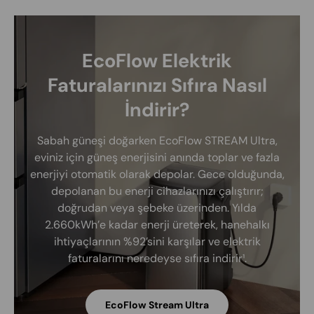
EcoFlow Elektrik
Faturalarınızı Sıfıra Nasıl
İndirir?
Sabah güneşi doğarken EcoFlow STREAM Ultra,
eviniz için güneş enerjisini anında toplar ve fazla
enerjiyi otomatik olarak depolar. Gece olduğunda,
depolanan bu enerji cihazlarınızı çalıştırır;
doğrudan veya şebeke üzerinden. Yılda
2.660kWh’e kadar enerji üreterek, hanehalkı
ihtiyaçlarının %92’sini karşılar ve elektrik
faturalarını neredeyse sıfıra indirir¹.
EcoFlow Stream Ultra