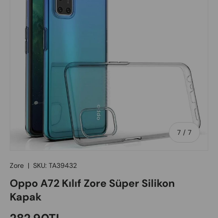
of
7
/
7
Zore
|
SKU:
TA39432
Oppo A72 Kılıf Zore Süper Silikon
Kapak
Regular price