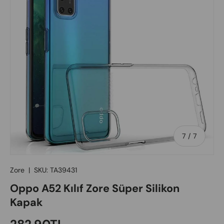
of
7
/
7
Zore
|
SKU:
TA39431
Oppo A52 Kılıf Zore Süper Silikon
Kapak
Regular price