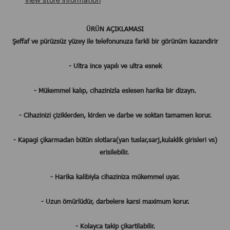
View store information
​​​​​​​ÜRÜN AÇIKLAMASI
Şeffaf ve pürüzsüz yüzey ile telefonunuza farkli bir görünüm kazandirir
- Ultra ince yapılı ve ultra esnek
- Mükemmel kalıp, cihazinizla eslesen harika bir dizayn.
- Cihazinizi çiziklerden, kirden ve darbe ve soktan tamamen korur.
- Kapagi çikarmadan bütün slotlara(yan tuslar,sarj,kulaklik girisleri vs)
erisilebilir.
- Harika kalibiyla cihaziniza mükemmel uyar.
- Uzun ömürlüdür, darbelere karsi maximum korur.
- Kolayca takip çikartilabilir.