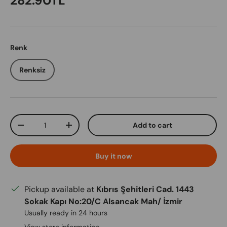
282.90TL
Renk
Renksiz
Qty
Add to cart
Decrease quantity
Increase quantity
Buy it now
Pickup available at
Kıbrıs Şehitleri Cad. 1443
Sokak Kapı No:20/C Alsancak Mah/ İzmir
Usually ready in 24 hours