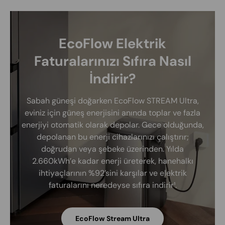
EcoFlow Elektrik
Faturalarınızı Sıfıra Nasıl
İndirir?
Sabah güneşi doğarken EcoFlow STREAM Ultra,
eviniz için güneş enerjisini anında toplar ve fazla
enerjiyi otomatik olarak depolar. Gece olduğunda,
depolanan bu enerji cihazlarınızı çalıştırır;
doğrudan veya şebeke üzerinden. Yılda
2.660kWh’e kadar enerji üreterek, hanehalkı
ihtiyaçlarının %92’sini karşılar ve elektrik
faturalarını neredeyse sıfıra indirir¹.
EcoFlow Stream Ultra