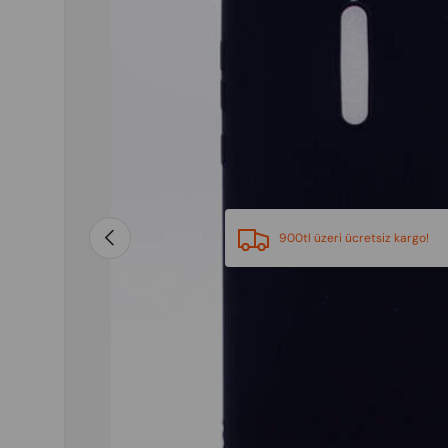
Previous
900tl üzeri ücretsiz kargo!