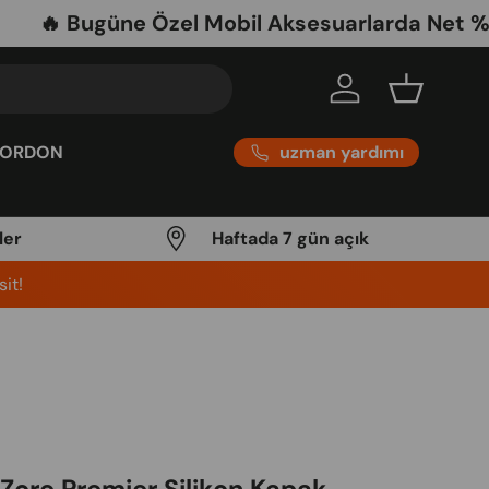
 Bugüne Özel Mobil Aksesuarlarda Net %30 İnd
Log in
Basket
uzman yardımı
KORDON
ler
Haftada 7 gün açık
it!