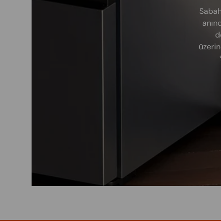
Sabah
anınd
d
üzerin