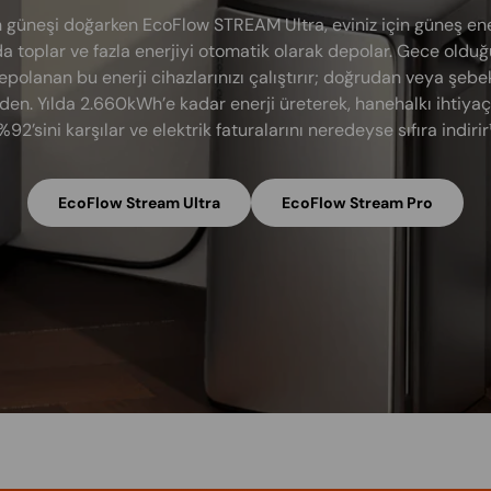
 güneşi doğarken EcoFlow STREAM Ultra, eviniz için güneş ener
a toplar ve fazla enerjiyi otomatik olarak depolar. Gece oldu
epolanan bu enerji cihazlarınızı çalıştırır; doğrudan veya şebe
den. Yılda 2.660kWh’e kadar enerji üreterek, hanehalkı ihtiyaç
%92’sini karşılar ve elektrik faturalarını neredeyse sıfıra indirir¹
EcoFlow Stream Ultra
EcoFlow Stream Pro