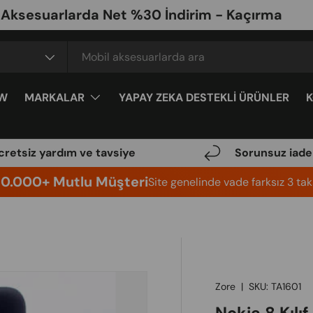
uarlarda Net %30 İndirim - Kaçırma
🔥
W
MARKALAR
YAPAY ZEKA DESTEKLİ ÜRÜNLER
cretsiz yardım ve tavsiye
Sorunsuz iade
10.000+ Mutlu Müşteri
Site genelinde vade farksız 3 taks
Zore
|
SKU:
TA1601