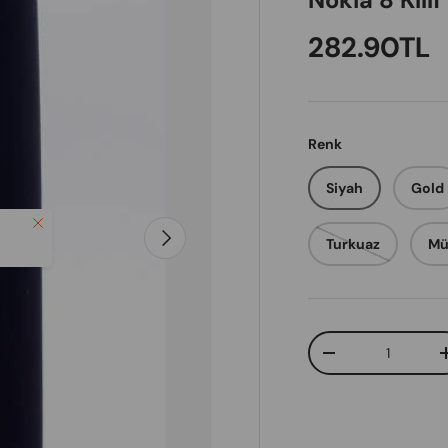
Nokia 8 Kılı
Regular pr
282.90TL
Renk
Siyah
Gold
Close
Next
Turkuaz
Mü
Qty
Decrease quanti