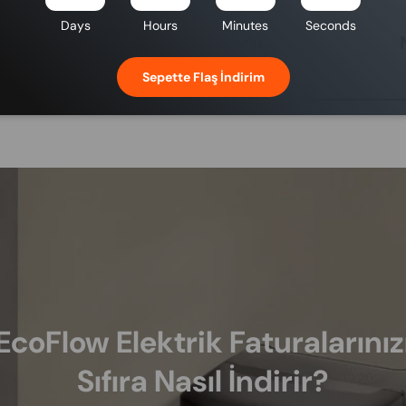
Days
Hours
Minutes
Seconds
nleri
Kart Okuyucu
Sepette Flaş İndirim
EcoFlow Elektrik Faturalarınız
Sıfıra Nasıl İndirir?