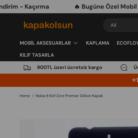
 - Kaçırma
🔥 Bugüne Özel Mobil Akses
Skip to content
Search
Product type
All
MOBİL AKSESUARLAR
KAPLAMA
ECOFLO
KILIF TASARLA
900TL üzeri ücretsiz kargo
Ü
⭐️
Home
Nokia 8 Kılıf Zore Premier Silikon Kapak
Image 8 is now available in gallery view
Skip to product information