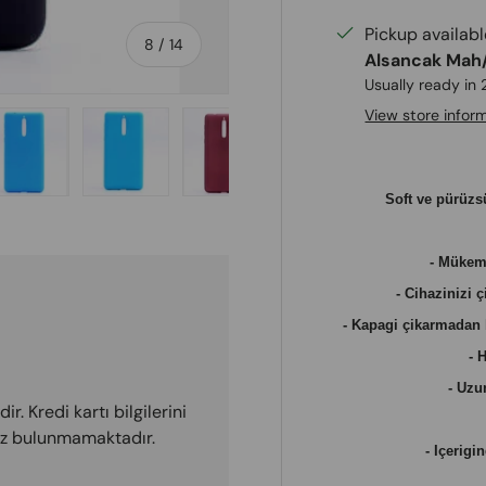
Pickup availab
of
8
/
14
Alsancak Mah/
Usually ready in
View store infor
Soft ve pürüzs
ery view
e 11 in gallery view
Load image 12 in gallery view
Load image 13 in gallery view
Load image 14 in gallery view
- Mükemm
- Cihazinizi 
- Kapagi çikarmadan bü
- 
- Uzu
r. Kredi kartı bilgilerini
miz bulunmamaktadır.
- Içerigi