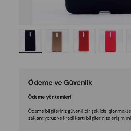
 view
 6 in gallery view
Load image 7 in gallery view
Load image 8 in gallery view
Load image 9 in gallery view
Load image 10 in gall
Load imag
Ödeme ve Güvenlik
Ödeme yöntemleri
Ödeme bilgileriniz güvenli bir şekilde işlenmektedi
saklamıyoruz ve kredi kartı bilgilerinize erişimi