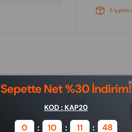
5 iş günü 
Sepette Net %30 İndirim!
KOD : KAP20
0
10
11
47