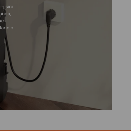
jisini
ğunda,
ke
larının
.