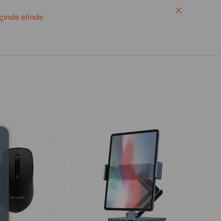
Close
içinde elinde
Close