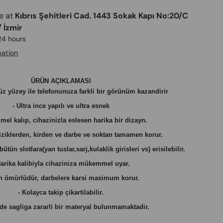
le at
Kıbrıs Şehitleri Cad. 1443 Sokak Kapı No:20/C
 İzmir
 24 hours
mation
ÜRÜN AÇIKLAMASI
üz yüzey ile telefonunuza farkli bir görünüm kazandirir
- Ultra ince yapılı ve ultra esnek
el kalıp, cihazinizla eslesen harika bir dizayn.
çiziklerden, kirden ve darbe ve soktan tamamen korur.
tün slotlara(yan tuslar,sarj,kulaklik girisleri vs) erisilebilir.
Harika kalibiyla cihaziniza mükemmel uyar.
n ömürlüdür, darbelere karsi maximum korur.
- Kolayca takip çikartilabilir.
nde sagliga zararli bir materyal bulunmamaktadir.