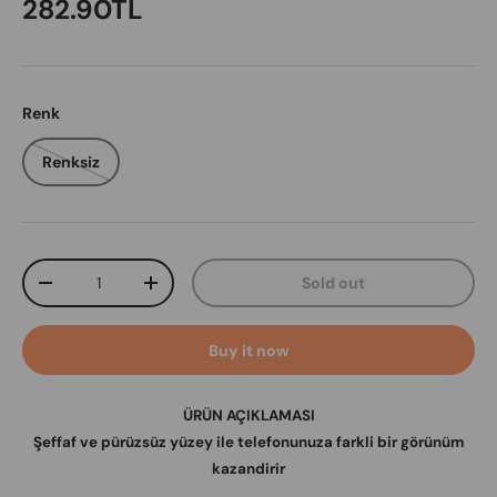
Regular price
282.90TL
Renk
Renksiz
Qty
Sold out
Decrease quantity
Increase quantity
Buy it now
​​​​​​​​ÜRÜN AÇIKLAMASI
Şeffaf ve pürüzsüz yüzey ile telefonunuza farkli bir görünüm
kazandirir