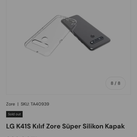
of
8
/
8
Zore
|
SKU:
TA40939
Sold out
LG K41S Kılıf Zore Süper Silikon Kapak