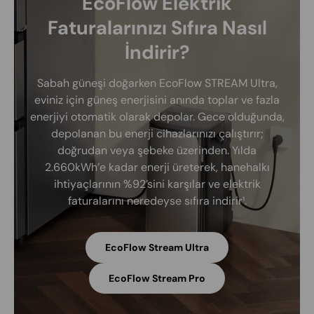
EcoFlow Elektrik
Faturalarınızı Sıfıra Nasıl
İndirir?
Sabah güneşi doğarken EcoFlow STREAM Ultra,
eviniz için güneş enerjisini anında toplar ve fazla
enerjiyi otomatik olarak depolar. Gece olduğunda,
depolanan bu enerji cihazlarınızı çalıştırır;
doğrudan veya şebeke üzerinden. Yılda
2.660kWh’e kadar enerji üreterek, hanehalkı
ihtiyaçlarının %92’sini karşılar ve elektrik
faturalarını neredeyse sıfıra indirir¹.
EcoFlow Stream Ultra
EcoFlow Stream Pro