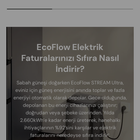
EcoFlow Elektrik
Faturalarınızı Sıfıra Nasıl
İndirir?
Sabah güneşi doğarken EcoFlow STREAM Ultra,
eviniz için güneş enerjisini anında toplar ve fazla
enerjiyi otomatik olarak depolar. Gece olduğunda,
depolanan bu enerji cihazlarınızı çalıştırır;
doğrudan veya şebeke üzerinden. Yılda
2.660kWh’e kadar enerji üreterek, hanehalkı
ihtiyaçlarının %92’sini karşılar ve elektrik
faturalarını neredeyse sıfıra indirir¹.