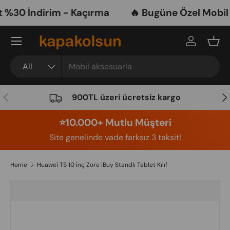
30 İndirim - Kaçırma
🔥 Bugüne Özel Mobil Ak
Skip to content
Menu
Log in
Bask
Search
Product type
All
Previous
Nex
900TL üzeri ücretsiz kargo
⭐️10.000+ Mutlu Müşteri
Site genelinde vade farksız 3 taksit!
Home
Huawei T5 10 inç Zore iBuy Standlı Tablet Kılıf
Image 4 is now available in gallery view
Skip to product information