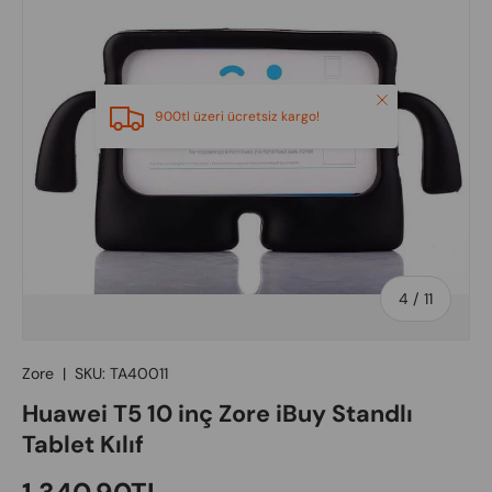
Close
900tl üzeri ücretsiz kargo!
of
4
/
11
Zore
|
SKU:
TA40011
Huawei T5 10 inç Zore iBuy Standlı
Tablet Kılıf
Regular price