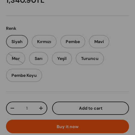
1,340.90TL
Renk
Siyah
Kırmızı
Pembe
Mavi
Mor
Sarı
Yeşil
Turuncu
Pembe Koyu
Qty
Add to cart
Decrease quantity
Increase quantity
Buy it now