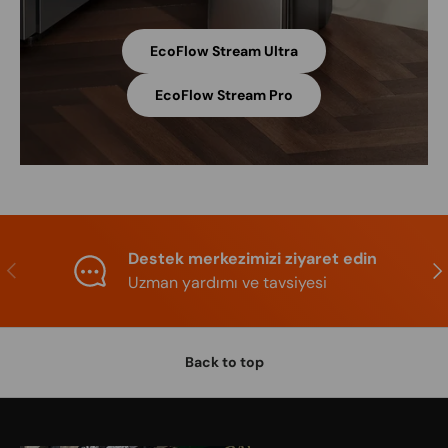
EcoFlow Stream Ultra
EcoFlow Stream Pro
Destek merkezimizi ziyaret edin
Previous
Nex
Uzman yardımı ve tavsiyesi
Back to top