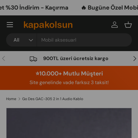
%30 İndirim - Kaçırma
🔥 Bugüne Özel Mobil A
Skip to content
Menu
Log in
Bask
Search
Product type
All
Previous
Nex
900TL üzeri ücretsiz kargo
⭐️10.000+ Mutlu Müşteri
Site genelinde vade farksız 3 taksit!
Home
Go Des GAC-305 2 in 1 Audio Kablo
Image 4 is now available in gallery view
Skip to product information