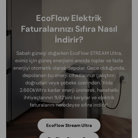
EcoFlow Elektrik
Faturalarınızı Sıfıra Nasıl
İndirir?
Sabah güneşi doğarken EcoFlow STREAM Ultra,
eviniz için güneş enerjisini anında toplar ve fazla
enerjiyi otomatik olarak depolar. Gece olduğunda,
depolanan bu enerji cihazlarınızı çalıştırır;
doğrudan veya şebeke üzerinden. Yılda
2.660kWh’e kadar enerji üreterek, hanehalkı
ihtiyaçlarının %92’sini karşılar ve elektrik
faturalarını neredeyse sıfıra indirir¹.
EcoFlow Stream Ultra