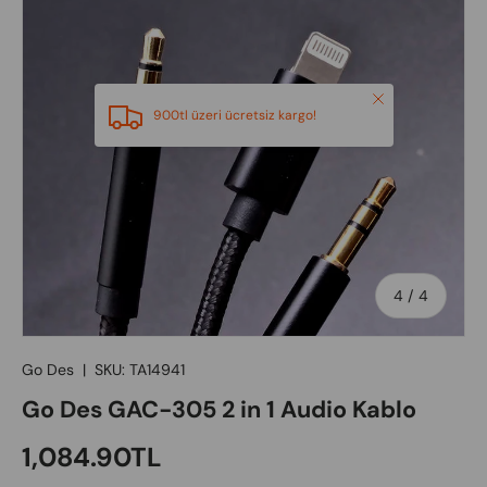
Close
900tl üzeri ücretsiz kargo!
of
4
/
4
Go Des
|
SKU:
TA14941
Go Des GAC-305 2 in 1 Audio Kablo
Regular price
1,084.90TL