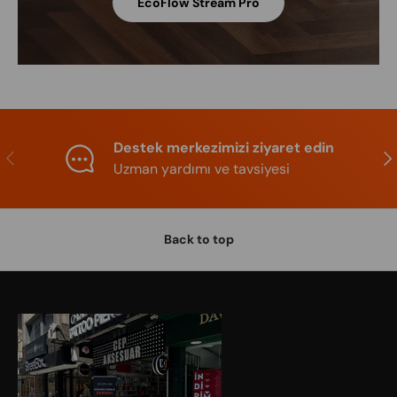
EcoFlow Stream Pro
Destek merkezimizi ziyaret edin
Previous
Nex
Uzman yardımı ve tavsiyesi
Back to top