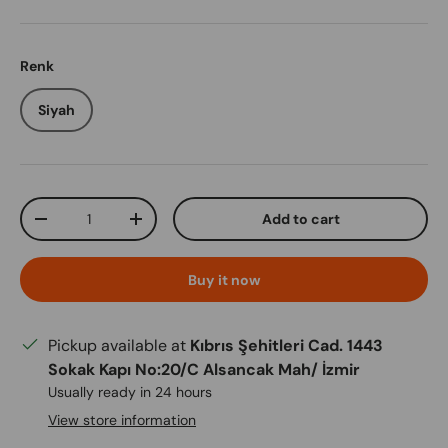
Renk
Siyah
Qty
Add to cart
Decrease quantity
Increase quantity
Buy it now
Pickup available at
Kıbrıs Şehitleri Cad. 1443
Sokak Kapı No:20/C Alsancak Mah/ İzmir
Usually ready in 24 hours
View store information