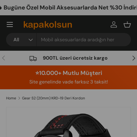
Bugüne Özel Mobil Aksesuarlarda Net %30 İndirim
Skip to content
Menu
Log in
Bask
Search
Product type
All
Previous
Nex
900TL üzeri ücretsiz kargo
⭐️10.000+ Mutlu Müşteri
Site genelinde vade farksız 3 taksit!
Home
Gear S2 (20mm) KRD-19 Deri Kordon
Image 15 is now available in gallery view
Skip to product information