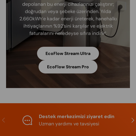
depolanan bu enerji cihazlarınızı çalıştırır;
doğrudan veya şebeke üzerinden. Yılda
2.660kWh’e kadar enerji üreterek, hanehalkı
ihtiyaçlarının %92’sini karşılar ve elektrik
faturalarını neredeyse sıfıra indirir¹.
EcoFlow Stream Ultra
EcoFlow Stream Pro
Destek merkezimizi ziyaret edin
Previous
Nex
Uzman yardımı ve tavsiyesi