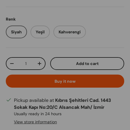
Renk
Siyah
Yeşil
Kahverengi
Qty
Add to cart
Decrease quantity
Increase quantity
Buy it now
Pickup available at
Kıbrıs Şehitleri Cad. 1443
Sokak Kapı No:20/C Alsancak Mah/ İzmir
Usually ready in 24 hours
View store information