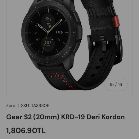
of
15
/
16
Zore
|
SKU:
TA39306
Gear S2 (20mm) KRD-19 Deri Kordon
Regular price
1,806.90TL