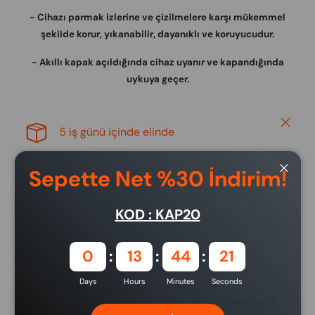
- Cihazı parmak izlerine ve çizilmelere karşı mükemmel
şekilde korur, yıkanabilir, dayanıklı ve koruyucudur.
- Akıllı kapak açıldığında cihaz uyanır ve kapandığında
uykuya geçer.
Close
5 iş günü içinde elinde
Sepette Net %30 İndirim!
Close
KOD : KAP20
Ödeme ve Güvenlik
Ödeme yöntemleri
0
13
44
20
Days
Hours
Minutes
Seconds
Ödeme bilgileriniz güvenli bir şekilde
işlenmektedir. Kredi kartı bilgilerini saklamıyoruz