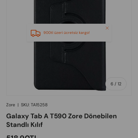
Close
900tl üzeri ücretsiz kargo!
of
6
/
12
Zore
|
SKU:
TA15258
Galaxy Tab A T590 Zore Dönebilen
Standlı Kılıf
Regular price