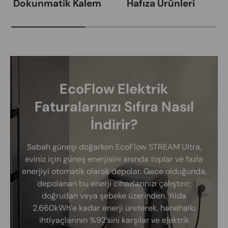
Dokunmatik Kalem
Hafıza Ürünleri
EcoFlow Elektrik
Faturalarınızı Sıfıra Nasıl
İndirir?
Sabah güneşi doğarken EcoFlow STREAM Ultra,
eviniz için güneş enerjisini anında toplar ve fazla
enerjiyi otomatik olarak depolar. Gece olduğunda,
depolanan bu enerji cihazlarınızı çalıştırır;
doğrudan veya şebeke üzerinden. Yılda
2.660kWh’e kadar enerji üreterek, hanehalkı
ihtiyaçlarının %92’sini karşılar ve elektrik