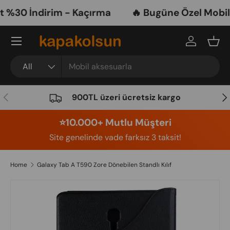
30 İndirim - Kaçırma
🔥 Bugüne Özel Mobil A
Skip to content
Menu
Log in
Bask
Search
Product type
All
Previous
Nex
900TL üzeri ücretsiz kargo
⭐️10.000+ Mutlu Müşteri
Site genelinde vade farksız 3 taksit!
Home
Galaxy Tab A T590 Zore Dönebilen Standlı Kılıf
Image 6 is now available in gallery view
Skip to product information