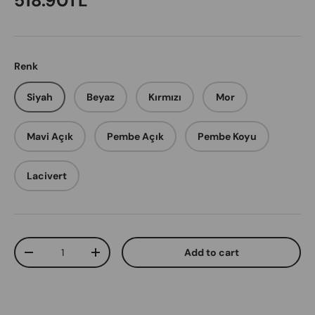
518.90TL
Renk
Siyah
Beyaz
Kırmızı
Mor
Mavi Açık
Pembe Açık
Pembe Koyu
Lacivert
Qty
Add to cart
Decrease quantity
Increase quantity