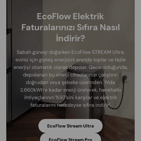
EcoFlow Elektrik
Faturalarınızı Sıfıra Nasıl
İndirir?
Sabah güneşi doğarken EcoFlow STREAM Ultra,
eviniz için güneş enerjisini anında toplar ve fazla
enerjiyi otomatik olarak depolar. Gece olduğunda,
depolanan bu enerji cihazlarınızı çalıştırır;
doğrudan veya şebeke üzerinden. Yılda
2.660kWh’e kadar enerji üreterek, hanehalkı
ihtiyaçlarının %92’sini karşılar ve elektrik
faturalarını neredeyse sıfıra indirir¹.
EcoFlow Stream Ultra
EcoFlow Stream Pro