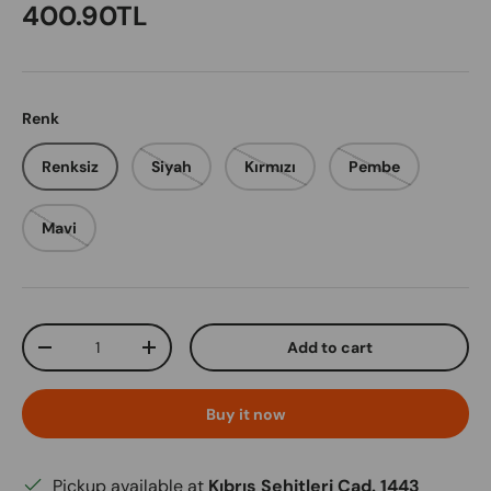
Regular price
400.90TL
Renk
Renksiz
Siyah
Kırmızı
Pembe
Mavi
Qty
Add to cart
Decrease quantity
Increase quantity
Buy it now
Pickup available at
Kıbrıs Şehitleri Cad. 1443