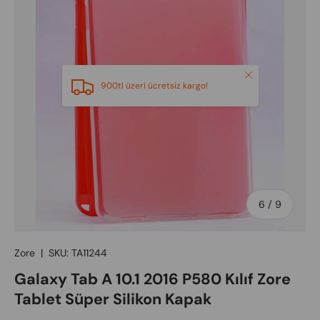
Close
900tl üzeri ücretsiz kargo!
of
6
/
9
Zore
|
SKU:
TA11244
Galaxy Tab A 10.1 2016 P580 Kılıf Zore
Tablet Süper Silikon Kapak