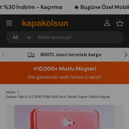
%30 İndirim - Kaçırma
🔥 Bugüne Özel Mobil A
Skip to content
Menu
Log in
Bask
Search
Product type
All
Previous
Nex
900TL üzeri ücretsiz kargo
⭐️10.000+ Mutlu Müşteri
Site genelinde vade farksız 3 taksit!
Home
Galaxy Tab A 10.1 2016 P580 Kılıf Zore Tablet Süper Silikon Kapak
Image 6 is now available in gallery view
Skip to product information