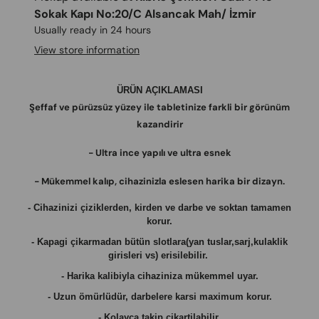
Sokak Kapı No:20/C Alsancak Mah/ İzmir
Usually ready in 24 hours
View store information
ÜRÜN AÇIKLAMASI
Şeffaf ve pürüzsüz yüzey ile tabletinize farkli bir görünüm
kazandirir
- Ultra ince yapılı ve ultra esnek
- Mükemmel kalıp, cihazinizla eslesen harika bir dizayn.
- Cihazinizi çiziklerden, kirden ve darbe ve soktan tamamen
korur.
- Kapagi çikarmadan bütün slotlara(yan tuslar,sarj,kulaklik
girisleri vs) erisilebilir.
- Harika kalibiyla cihaziniza mükemmel uyar.
- Uzun ömürlüdür, darbelere karsi maximum korur.
- Kolayca takip çikartilabilir.