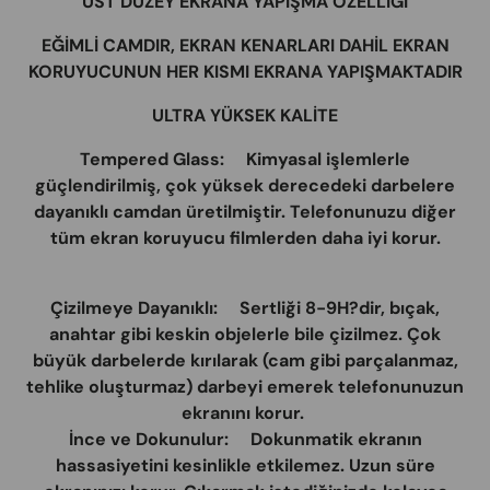
ÜST DÜZEY EKRANA YAPIŞMA ÖZELLİĞİ
EĞİMLİ CAMDIR, EKRAN KENARLARI DAHİL EKRAN
KORUYUCUNUN HER KISMI EKRANA YAPIŞMAKTADIR
ULTRA YÜKSEK KALİTE
Tempered Glass: Kimyasal işlemlerle
güçlendirilmiş, çok yüksek derecedeki darbelere
dayanıklı camdan üretilmiştir. Telefonunuzu diğer
tüm ekran koruyucu filmlerden daha iyi korur.
Çizilmeye Dayanıklı: Sertliği 8-9H?dir, bıçak,
anahtar gibi keskin objelerle bile çizilmez. Çok
büyük darbelerde kırılarak (cam gibi parçalanmaz,
tehlike oluşturmaz) darbeyi emerek telefonunuzun
ekranını korur.
İnce ve Dokunulur: Dokunmatik ekranın
hassasiyetini kesinlikle etkilemez. Uzun süre