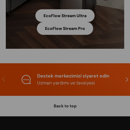
EcoFlow Stream Ultra
EcoFlow Stream Pro
Destek merkezimizi ziyaret edin
Previous
Nex
Uzman yardımı ve tavsiyesi
Back to top