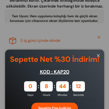
ekranınızı korur. Çıkarmak istediğinizde kolayca
sökülebilir. Ekran üzerinde herhangi bir iz bırakmaz.
Tam Uyum: Hem uygulama kolaylığı hem de güçlü ekran
koruması için cihazınızın ekran ölçülerine tam uyumludur.
Close
5 iş günü içinde elinde
Sepette Net %30 İndirim!
Close
Ödeme ve Güvenlik
KOD : KAP20
Ödeme yöntemleri
0
8
44
11
Ödeme bilgileriniz güvenli bir şekilde
Days
Hours
Minutes
Seconds
işlenmektedir. Kredi kartı bilgilerini saklamıyoruz
ve kredi kartı bilgilerinize erişimimiz
Sepette Flaş İndirim