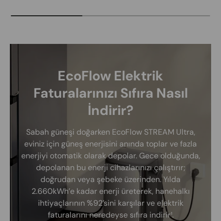
EcoFlow Elektrik
Faturalarınızı Sıfıra Nasıl
İndirir?
Sabah güneşi doğarken EcoFlow STREAM Ultra,
eviniz için güneş enerjisini anında toplar ve fazla
enerjiyi otomatik olarak depolar. Gece olduğunda,
depolanan bu enerji cihazlarınızı çalıştırır;
doğrudan veya şebeke üzerinden. Yılda
2.660kWh’e kadar enerji üreterek, hanehalkı
ihtiyaçlarının %92’sini karşılar ve elektrik
faturalarını neredeyse sıfıra indirir¹.