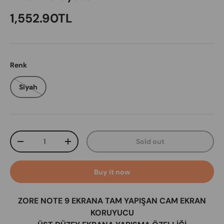
Regular price
1,552.90TL
Renk
Siyah
Qty
Sold out
Decrease quantity
Increase quantity
Buy it now
ZORE NOTE 9 EKRANA TAM YAPIŞAN CAM EKRAN
KORUYUCU