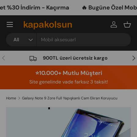
%30 İndirim - Kaçırma
🔥 Bugüne Özel Mobil 
Skip to content
Menu
Log in
Bask
Search
Product type
All
Previous
Nex
900TL üzeri ücretsiz kargo
⭐️10.000+ Mutlu Müşteri
Site genelinde vade farksız 3 taksit!
Home
Galaxy Note 9 Zore Full Yapışkanlı Cam Ekran Koruyucu
Image 4 is now available in gallery view
Skip to product information