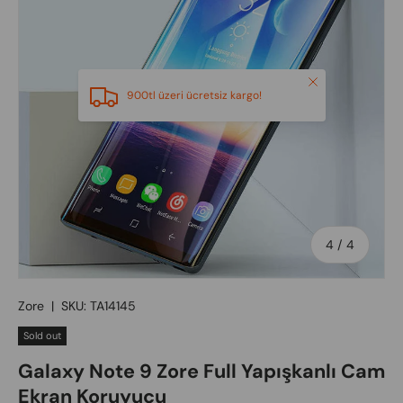
Close
900tl üzeri ücretsiz kargo!
of
4
/
4
Zore
|
SKU:
TA14145
Sold out
Galaxy Note 9 Zore Full Yapışkanlı Cam
Ekran Koruyucu