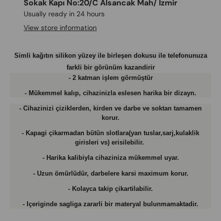
Sokak Kapı No:20/C Alsancak Mah/ İzmir
Usually ready in 24 hours
View store information
Simli kağıtın silikon yüzey ile birleşen dokusu ile telefonunuza
farkli bir görünüm kazandirir
- 2 katman işlem görmüştür
- Mükemmel kalıp, cihazinizla eslesen harika bir dizayn.
- Cihazinizi çiziklerden, kirden ve darbe ve soktan tamamen
korur.
- Kapagi çikarmadan bütün slotlara(yan tuslar,sarj,kulaklik
girisleri vs) erisilebilir.
- Harika kalibiyla cihaziniza mükemmel uyar.
- Uzun ömürlüdür, darbelere karsi maximum korur.
- Kolayca takip çikartilabilir.
- Içeriginde sagliga zararli bir materyal bulunmamaktadir.