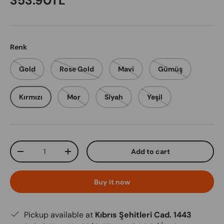
353.90TL
Renk
Gold
Rose Gold
Mavi
Gümüş
Kırmızı
Mor
Siyah
Yeşil
Qty
Add to cart
Decrease quantity
Increase quantity
Buy it now
Pickup available at
Kıbrıs Şehitleri Cad. 1443