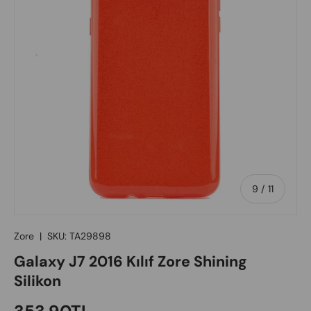
of
9
/
11
Zore
|
SKU:
TA29898
Galaxy J7 2016 Kılıf Zore Shining
Silikon
Regular price