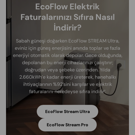
EcoFlow Elektrik
Faturalarınızı Sıfıra Nasıl
İndirir?
Sabah güneşi doğarken EcoFlow STREAM Ultra,
eviniz için güneş enerjisini anında toplar ve fazla
enerjiyi otomatik olarak depolar. Gece olduğunda,
depolanan bu enerji cihazlarınızı çalıştırır;
doğrudan veya şebeke üzerinden. Yılda
2.660kWh’e kadar enerji üreterek, hanehalkı
ihtiyaçlarının %92’sini karşılar ve elektrik
faturalarını neredeyse sıfıra indirir¹.
EcoFlow Stream Ultra
EcoFlow Stream Pro