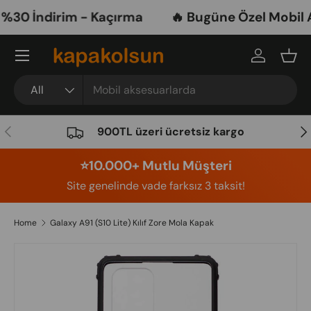
0 İndirim - Kaçırma
🔥 Bugüne Özel Mobil Ak
Skip to content
Menu
Log in
Bask
Search
Product type
All
Previous
Nex
900TL üzeri ücretsiz kargo
⭐️10.000+ Mutlu Müşteri
Site genelinde vade farksız 3 taksit!
Home
Galaxy A91 (S10 Lite) Kılıf Zore Mola Kapak
Image 5 is now available in gallery view
Skip to product information