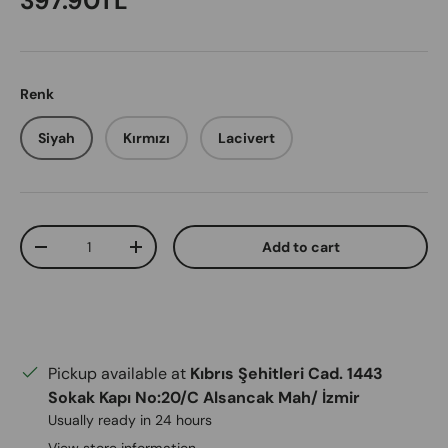
397.90TL
Renk
Siyah
Kırmızı
Lacivert
Qty
Add to cart
Decrease quantity
Increase quantity
Pickup available at
Kıbrıs Şehitleri Cad. 1443
Sokak Kapı No:20/C Alsancak Mah/ İzmir
Usually ready in 24 hours