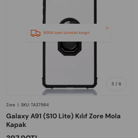
Close
900tl üzeri ücretsiz kargo!
of
5
/
6
Zore
|
SKU:
TA37984
Galaxy A91 (S10 Lite) Kılıf Zore Mola
Kapak
Regular price