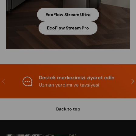
EcoFlow Stream Ultra
EcoFlow Stream Pro
Destek merkezimizi ziyaret edin
Previous
Nex
Uzman yardımı ve tavsiyesi
Back to top