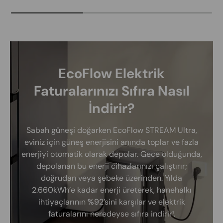
EcoFlow Elektrik
Faturalarınızı Sıfıra Nasıl
İndirir?
Sabah güneşi doğarken EcoFlow STREAM Ultra,
eviniz için güneş enerjisini anında toplar ve fazla
enerjiyi otomatik olarak depolar. Gece olduğunda,
depolanan bu enerji cihazlarınızı çalıştırır;
doğrudan veya şebeke üzerinden. Yılda
2.660kWh’e kadar enerji üreterek, hanehalkı
ihtiyaçlarının %92’sini karşılar ve elektrik
faturalarını neredeyse sıfıra indirir¹.