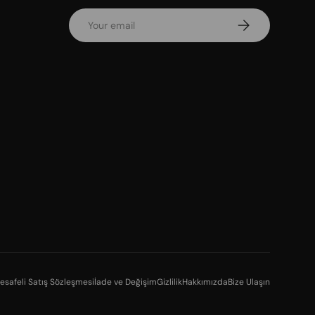
Email
Subscribe
esafeli Satış Sözleşmesi
İade ve Değişim
Gizlilik
Hakkımızda
Bize Ulaşın