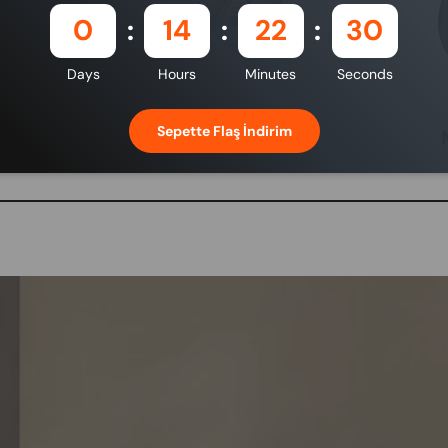
0
14
22
29
Days
Hours
Minutes
Seconds
Sepette Flaş İndirim
nleri
Kart Okuyucu