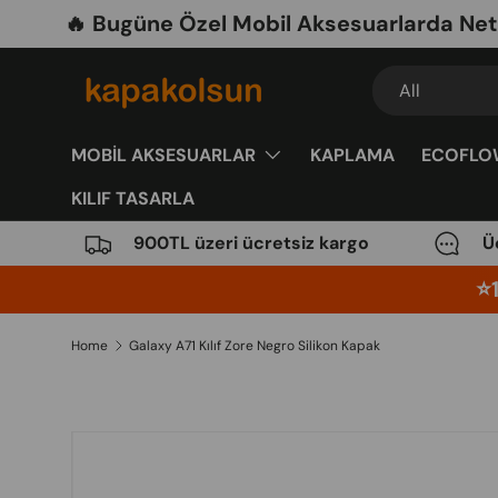
🔥 Bugüne Özel Mobil Aksesuarlarda Net %30 İ
Skip to content
Search
Product type
All
MOBİL AKSESUARLAR
KAPLAMA
ECOFLO
KILIF TASARLA
900TL üzeri ücretsiz kargo
Ü
⭐️
Home
Galaxy A71 Kılıf Zore Negro Silikon Kapak
Image 13 is now available in gallery view
Skip to product information