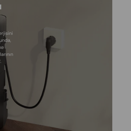
ı
jisini
ğunda,
ke
larının
.