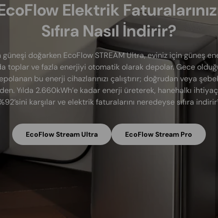
EcoFlow Elektrik Faturalarınız
Sıfıra Nasıl İndirir?
 güneşi doğarken EcoFlow STREAM Ultra, eviniz için güneş ener
a toplar ve fazla enerjiyi otomatik olarak depolar. Gece oldu
epolanan bu enerji cihazlarınızı çalıştırır; doğrudan veya şebe
den. Yılda 2.660kWh’e kadar enerji üreterek, hanehalkı ihtiyaç
%92’sini karşılar ve elektrik faturalarını neredeyse sıfıra indirir¹
EcoFlow Stream Ultra
EcoFlow Stream Pro