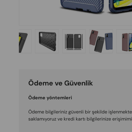
 gallery view
d image 6 in gallery view
Load image 7 in gallery view
Load image 8 in gallery view
Load image 9 in gallery vi
Load image 10 
L
Ödeme ve Güvenlik
Ödeme yöntemleri
Ödeme bilgileriniz güvenli bir şekilde işlenmektedi
saklamıyoruz ve kredi kartı bilgilerinize erişimi