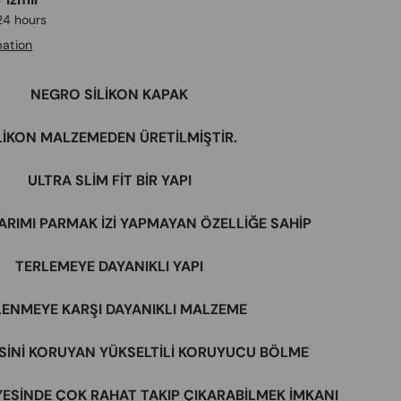
 24 hours
mation
​NEGRO SİLİKON KAPAK
LİKON MALZEMEDEN ÜRETİLMİŞTİR.
ULTRA SLİM FİT BİR YAPI
RIMI PARMAK İZİ YAPMAYAN ÖZELLİĞE SAHİP
TERLEMEYE DAYANIKLI YAPI
LENMEYE KARŞI DAYANIKLI MALZEME
SİNİ KORUYAN YÜKSELTİLİ KORUYUCU BÖLME
YESİNDE ÇOK RAHAT TAKIP ÇIKARABİLMEK İMKANI