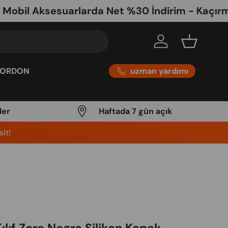
 Aksesuarlarda Net %30 İndirim - Kaçırma
Log in
Basket
uzman yardımı
KORDON
ler
Haftada 7 gün açık
it!
0