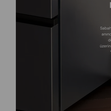
Sabah
anınd
d
üzerin