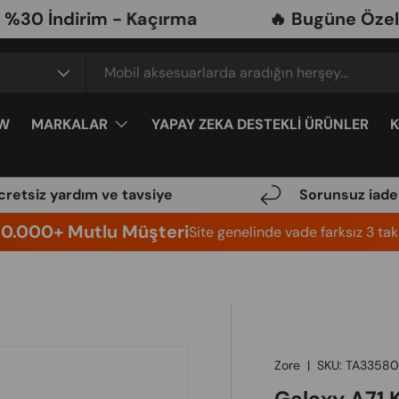
ndirim - Kaçırma
🔥 Bugüne Özel Mobil
W
MARKALAR
YAPAY ZEKA DESTEKLİ ÜRÜNLER
cretsiz yardım ve tavsiye
Sorunsuz iade
10.000+ Mutlu Müşteri
Site genelinde vade farksız 3 taks
Zore
|
SKU:
TA3358