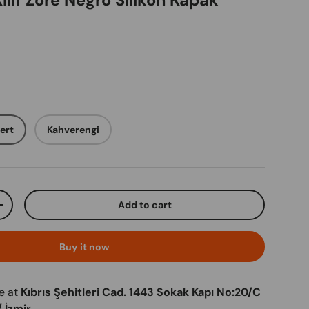
ılıf Zore Negro Silikon Kapak
ice
ert
Kahverengi
Add to cart
ty
Increase quantity
Buy it now
le at
Kıbrıs Şehitleri Cad. 1443 Sokak Kapı No:20/C
 İzmir