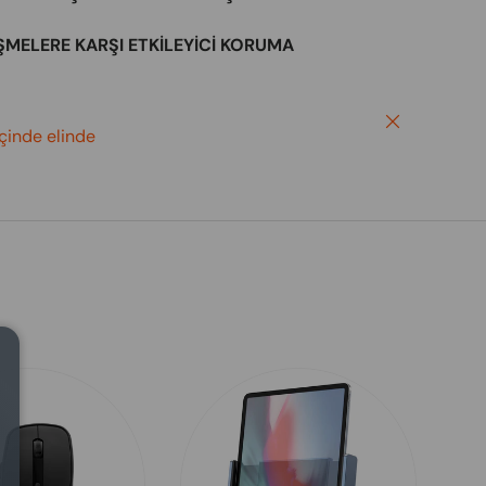
ŞMELERE KARŞI ETKİLEYİCİ KORUMA
Close
içinde elinde
Close