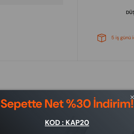
DÜ
5 iş günü 
Sepette Net %30 İndirim!
KOD : KAP20