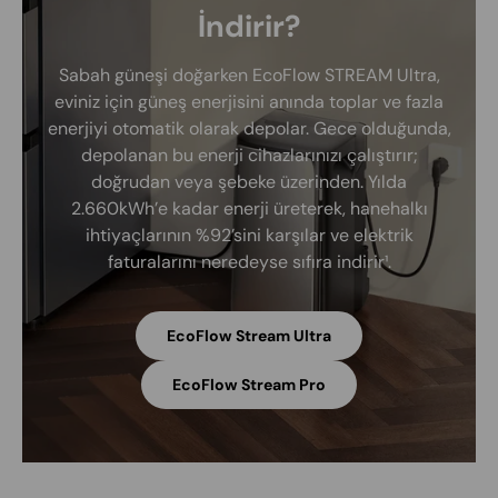
İndirir?
Sabah güneşi doğarken EcoFlow STREAM Ultra,
eviniz için güneş enerjisini anında toplar ve fazla
enerjiyi otomatik olarak depolar. Gece olduğunda,
depolanan bu enerji cihazlarınızı çalıştırır;
doğrudan veya şebeke üzerinden. Yılda
2.660kWh’e kadar enerji üreterek, hanehalkı
ihtiyaçlarının %92’sini karşılar ve elektrik
faturalarını neredeyse sıfıra indirir¹.
EcoFlow Stream Ultra
EcoFlow Stream Pro