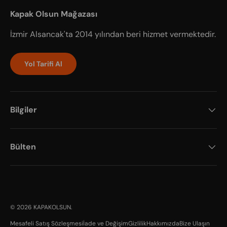
Kapak Olsun Mağazası
İzmir Alsancak'ta 2014 yılından beri hizmet vermektedir.
Yol Tarifi Al
Bilgiler
Bülten
Payment methods accepted
© 2026
KAPAKOLSUN
.
Mesafeli Satış Sözleşmesi
İade ve Değişim
Gizlilik
Hakkımızda
Bize Ulaşın