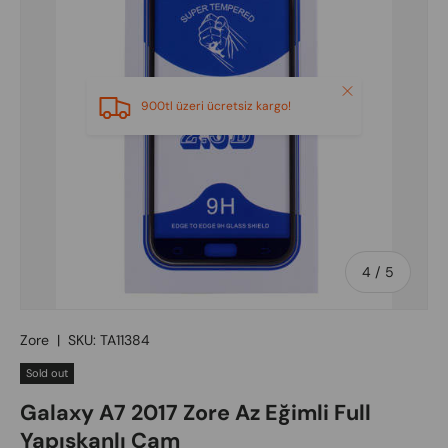
Close
900tl üzeri ücretsiz kargo!
of
4
/
5
Zore
|
SKU:
TA11384
Sold out
Galaxy A7 2017 Zore Az Eğimli Full
Yapışkanlı Cam