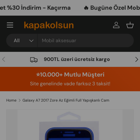
 %30 İndirim - Kaçırma
🔥 Bugüne Özel Mobil 
Skip to content
Menu
Log in
Bask
Search
Product type
All
Previous
Nex
900TL üzeri ücretsiz kargo
⭐️10.000+ Mutlu Müşteri
Site genelinde vade farksız 3 taksit!
Home
Galaxy A7 2017 Zore Az Eğimli Full Yapışkanlı Cam
Image 4 is now available in gallery view
Skip to product information