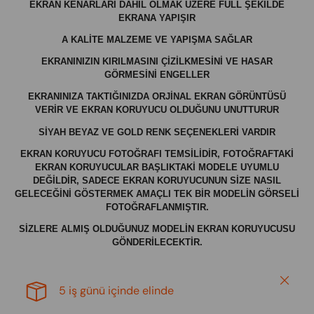
EKRAN KENARLARI DAHİL OLMAK ÜZERE FULL ŞEKİLDE
EKRANA YAPIŞIR
A KALİTE MALZEME VE YAPIŞMA SAĞLAR
EKRANINIZIN KIRILMASINI ÇİZİLKMESİNİ VE HASAR
GÖRMESİNİ ENGELLER
EKRANINIZA TAKTIĞINIZDA ORJİNAL EKRAN GÖRÜNTÜSÜ
VERİR VE EKRAN KORUYUCU OLDUĞUNU UNUTTURUR
SİYAH BEYAZ VE GOLD RENK SEÇENEKLERİ VARDIR
EKRAN KORUYUCU FOTOĞRAFI TEMSİLİDİR, FOTOĞRAFTAKİ
EKRAN KORUYUCULAR BAŞLIKTAKİ MODELE UYUMLU
DEĞİLDİR, SADECE EKRAN KORUYUCUNUN SİZE NASIL
GELECEĞİNİ GÖSTERMEK AMAÇLI TEK BİR MODELİN GÖRSELİ
FOTOĞRAFLANMIŞTIR.
SİZLERE ALMIŞ OLDUĞUNUZ MODELİN EKRAN KORUYUCUSU
GÖNDERİLECEKTİR.
Close
5 iş günü içinde elinde