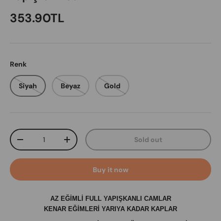
Regular price
353.90TL
Renk
Siyah
Beyaz
Gold
Qty
Sold out
Decrease quantity
Increase quantity
Buy it now
AZ EĞİMLİ FULL YAPIŞKANLI CAMLAR
KENAR EĞİMLERİ YARIYA KADAR KAPLAR