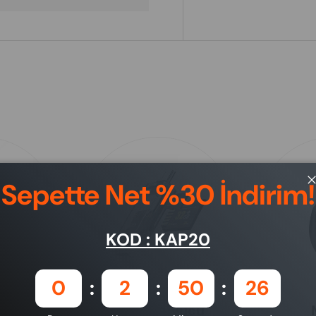
Sepette Net %30 İndirim!
KOD : KAP20
0
2
50
25
nleri
Kart Okuyucu