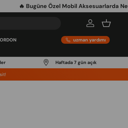
🔥 Bugüne Özel Mobil Aksesuarlarda Net %30 
Log in
Basket
uzman yardımı
KORDON
ler
Haftada 7 gün açık
it!