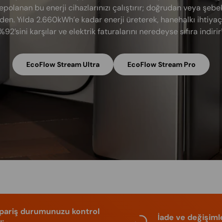
epolanan bu enerji cihazlarınızı çalıştırır; doğrudan veya şebe
den. Yılda 2.660kWh’e kadar enerji üreterek, hanehalkı ihtiyaç
%92’sini karşılar ve elektrik faturalarını neredeyse sıfıra indirir¹
EcoFlow Stream Ultra
EcoFlow Stream Pro
ipariş durumunuzu kontrol
İade ve değişiml