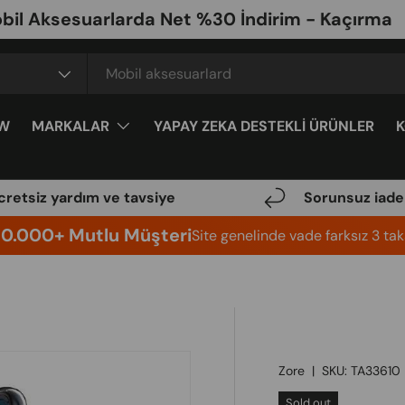
sesuarlarda Net %30 İndirim - Kaçırma
W
MARKALAR
YAPAY ZEKA DESTEKLİ ÜRÜNLER
cretsiz yardım ve tavsiye
Sorunsuz iade
10.000+ Mutlu Müşteri
Site genelinde vade farksız 3 taks
Zore
|
SKU:
TA33610
Sold out