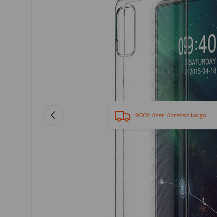
Previous
900tl üzeri ücretsiz kargo!