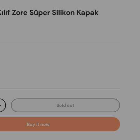
ılıf Zore Süper Silikon Kapak
ice
Sold out
ty
Increase quantity
Buy it now