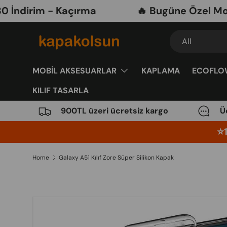
rim - Kaçırma
🔥 Bugüne Özel Mobil Ak
Skip to content
Search
Product type
All
MOBİL AKSESUARLAR
KAPLAMA
ECOFLO
KILIF TASARLA
900TL üzeri ücretsiz kargo
Ü
⭐️
Home
Galaxy A51 Kılıf Zore Süper Silikon Kapak
Image 7 is now available in gallery view
Skip to product information