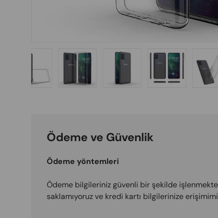
Load image 1 in gallery view
Load image 2 in gallery view
Load image 3 in gallery vi
Load image 4 i
L
Ödeme ve Güvenlik
Ödeme yöntemleri
Ödeme bilgileriniz güvenli bir şekilde işlenmektedi
saklamıyoruz ve kredi kartı bilgilerinize erişimi