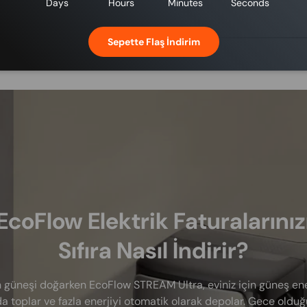
Days
Hours
Minutes
Seconds
Sepette Flaş İndirim
EcoFlow Elektrik Faturalarınız
Sıfıra Nasıl İndirir?
 güneşi doğarken EcoFlow STREAM Ultra, eviniz için güneş ener
a toplar ve fazla enerjiyi otomatik olarak depolar. Gece oldu