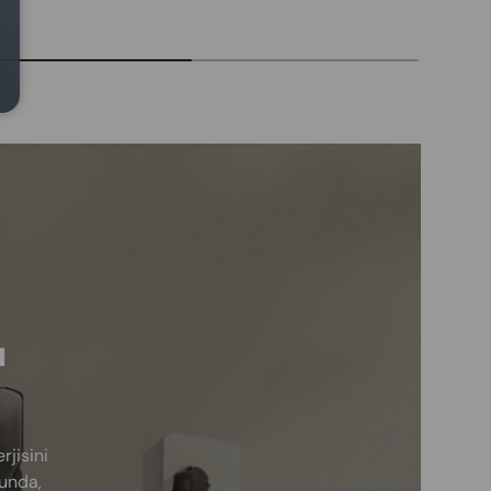
ı
jisini
ğunda,