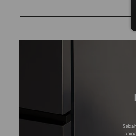
Sabah
anınd