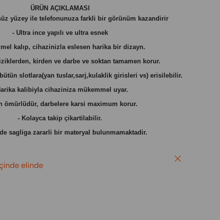
ÜRÜN AÇIKLAMASI
süz yüzey ile telefonunuza farkli bir görünüm kazandirir
- Ultra ince yapılı ve ultra esnek
el kalıp, cihazinizla eslesen harika bir dizayn.
çiziklerden, kirden ve darbe ve soktan tamamen korur.
tün slotlara(yan tuslar,sarj,kulaklik girisleri vs) erisilebilir.
Harika kalibiyla cihaziniza mükemmel uyar.
n ömürlüdür, darbelere karsi maximum korur.
- Kolayca takip çikartilabilir.
nde sagliga zararli bir materyal bulunmamaktadir.
Close
içinde elinde