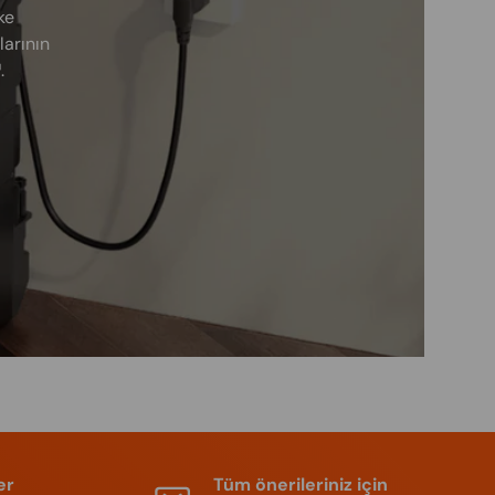
ke
larının
.
er
Tüm önerileriniz için