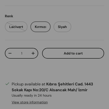
Renk
Lacivert
Kırmızı
Siyah
Qty
Add to cart
Decrease quantity
Increase quantity
Pickup available at
Kıbrıs Şehitleri Cad. 1443
Sokak Kapı No:20/C Alsancak Mah/ İzmir
Usually ready in 24 hours
View store information