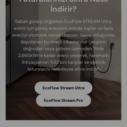
İndirir?
Sabah güneşi doğarken EcoFlow STREAM Ultra,
eviniz için güneş enerjisini anında toplar ve fazla
enerjiyi otomatik olarak depolar. Gece olduğunda,
depolanan bu enerji cihazlarınızı çalıştırır;
doğrudan veya şebeke üzerinden. Yılda
2.660kWh’e kadar enerji üreterek, hanehalkı
ihtiyaçlarının %92’sini karşılar ve elektrik
faturalarını neredeyse sıfıra indirir¹.
EcoFlow Stream Ultra
EcoFlow Stream Pro