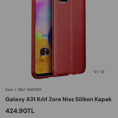
of
12
/
12
Zore
|
SKU:
TA40105
Galaxy A31 Kılıf Zore Niss Silikon Kapak
Regular price
424.90TL