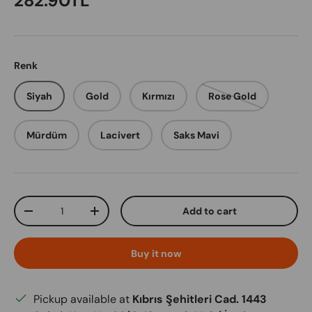
282.90TL
Renk
Siyah
Gold
Kırmızı
Rose Gold
Mürdüm
Lacivert
Saks Mavi
Qty
Add to cart
Decrease quantity
Increase quantity
Buy it now
Pickup available at
Kıbrıs Şehitleri Cad. 1443