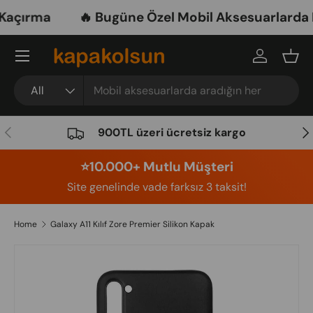
açırma
🔥 Bugüne Özel Mobil Aksesuarlarda Ne
Skip to content
Menu
Log in
Bask
Search
Product type
All
Previous
Nex
900TL üzeri ücretsiz kargo
⭐️10.000+ Mutlu Müşteri
Site genelinde vade farksız 3 taksit!
Home
Galaxy A11 Kılıf Zore Premier Silikon Kapak
Image 5 is now available in gallery view
Skip to product information