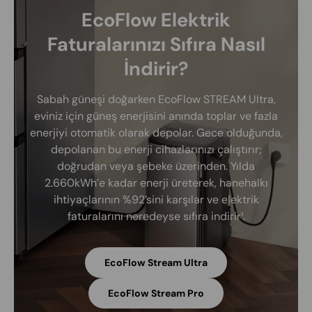
EcoFlow Elektrik
Faturalarınızı Sıfıra Nasıl
İndirir?
Sabah güneşi doğarken EcoFlow STREAM Ultra,
eviniz için güneş enerjisini anında toplar ve fazla
enerjiyi otomatik olarak depolar. Gece olduğunda,
depolanan bu enerji cihazlarınızı çalıştırır;
doğrudan veya şebeke üzerinden. Yılda
2.660kWh’e kadar enerji üreterek, hanehalkı
ihtiyaçlarının %92’sini karşılar ve elektrik
faturalarını neredeyse sıfıra indirir¹.
EcoFlow Stream Ultra
EcoFlow Stream Pro