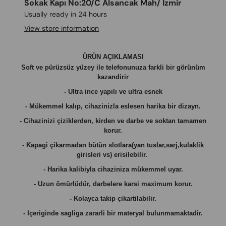
Sokak Kapı No:20/C Alsancak Mah/ İzmir
Usually ready in 24 hours
View store information
ÜRÜN AÇIKLAMASI
Soft ve pürüzsüz yüzey ile telefonunuza farkli bir görünüm
kazandirir
- Ultra ince yapılı ve ultra esnek
- Mükemmel kalıp, cihazinizla eslesen harika bir dizayn.
- Cihazinizi çiziklerden, kirden ve darbe ve soktan tamamen
korur.
- Kapagi çikarmadan bütün slotlara(yan tuslar,sarj,kulaklik
girisleri vs) erisilebilir.
- Harika kalibiyla cihaziniza mükemmel uyar.
- Uzun ömürlüdür, darbelere karsi maximum korur.
- Kolayca takip çikartilabilir.
- Içeriginde sagliga zararli bir materyal bulunmamaktadir.