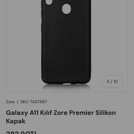
of
5
/
10
Zore
|
SKU:
TA37497
Galaxy A11 Kılıf Zore Premier Silikon
Kapak
Regular price