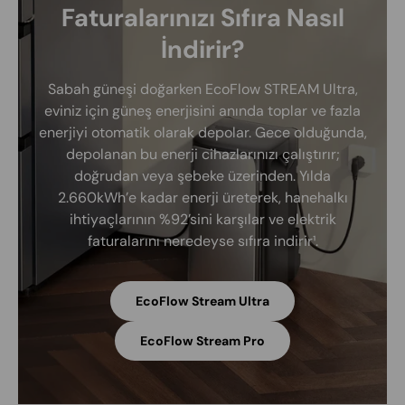
Faturalarınızı Sıfıra Nasıl
İndirir?
Sabah güneşi doğarken EcoFlow STREAM Ultra,
eviniz için güneş enerjisini anında toplar ve fazla
enerjiyi otomatik olarak depolar. Gece olduğunda,
depolanan bu enerji cihazlarınızı çalıştırır;
doğrudan veya şebeke üzerinden. Yılda
2.660kWh’e kadar enerji üreterek, hanehalkı
ihtiyaçlarının %92’sini karşılar ve elektrik
faturalarını neredeyse sıfıra indirir¹.
EcoFlow Stream Ultra
EcoFlow Stream Pro