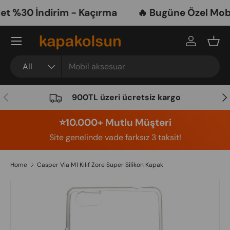
 %30 İndirim - Kaçırma
🔥 Bugüne Özel Mobil 
Skip to content
Menu
Log in
Bask
Search
Product type
All
Previous
Nex
900TL üzeri ücretsiz kargo
⭐️10.000+ Mutlu Müşteri
Site genelinde vade farksız 3 taksit!
Home
Casper Via M1 Kılıf Zore Süper Silikon Kapak
Image 4 is now available in gallery view
Skip to product information