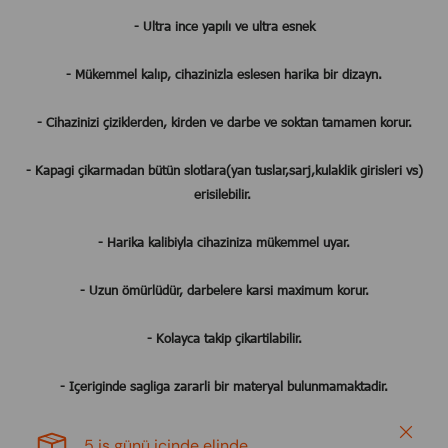
- Ultra ince yapılı ve ultra esnek
- Mükemmel kalıp, cihazinizla eslesen harika bir dizayn.
- Cihazinizi çiziklerden, kirden ve darbe ve soktan tamamen korur.
- Kapagi çikarmadan bütün slotlara(yan tuslar,sarj,kulaklik girisleri vs)
erisilebilir.
- Harika kalibiyla cihaziniza mükemmel uyar.
- Uzun ömürlüdür, darbelere karsi maximum korur.
- Kolayca takip çikartilabilir.
- Içeriginde sagliga zararli bir materyal bulunmamaktadir.
Close
5 iş günü içinde elinde