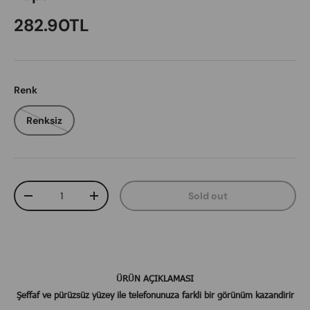
Regular price
282.90TL
Renk
Renksiz
Qty
Sold out
Decrease quantity
Increase quantity
​​​​​​​ÜRÜN AÇIKLAMASI
Şeffaf ve pürüzsüz yüzey ile telefonunuza farkli bir görünüm kazandirir