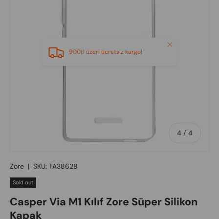
Close
900tl üzeri ücretsiz kargo!
of
4
/
4
Zore
|
SKU:
TA38628
Sold out
Casper Via M1 Kılıf Zore Süper Silikon
Kapak