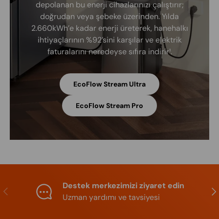
depolanan bu enerji cihazlarınızı çalıştırır;
doğrudan veya şebeke üzerinden. Yılda
2.660kWh’e kadar enerji üreterek, hanehalkı
ihtiyaçlarının %92’sini karşılar ve elektrik
faturalarını neredeyse sıfıra indirir¹.
EcoFlow Stream Ultra
EcoFlow Stream Pro
Destek merkezimizi ziyaret edin
Previous
Nex
Uzman yardımı ve tavsiyesi