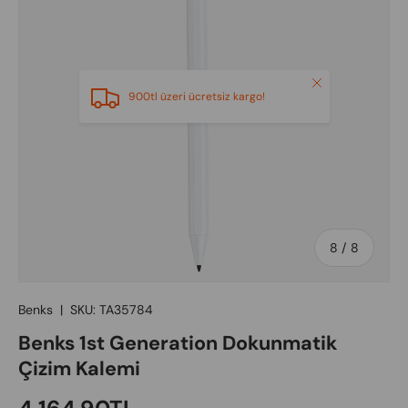
Close
900tl üzeri ücretsiz kargo!
of
8
/
8
Benks
|
SKU:
TA35784
Benks 1st Generation Dokunmatik
Çizim Kalemi
Regular price