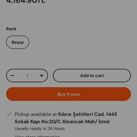
4,164.90TL
Renk
Beyaz
Qty
Add to cart
Decrease quantity
Increase quantity
Buy it now
Pickup available at
Kıbrıs Şehitleri Cad. 1443
Sokak Kapı No:20/C Alsancak Mah/ İzmir
Usually ready in 24 hours