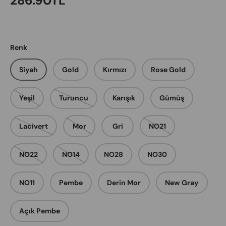
286.90TL
Renk
Siyah
Gold
Kırmızı
Rose Gold
Yeşil
Turuncu
Karışık
Gümüş
Lacivert
Mor
Gri
NO21
NO22
NO14
NO28
NO30
NO11
Pembe
Derin Mor
New Gray
Açık Pembe