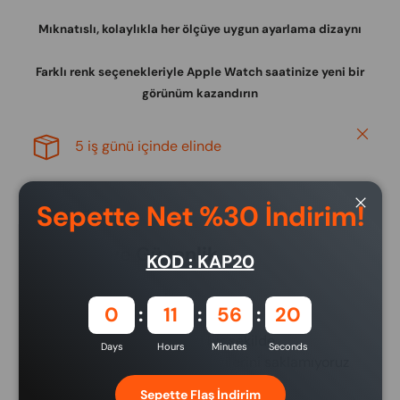
Mıknatıslı, kolaylıkla her ölçüye uygun ayarlama dizaynı
Farklı renk seçenekleriyle Apple Watch saatinize yeni bir
görünüm kazandırın
Close
5 iş günü içinde elinde
Sepette Net %30 İndirim!
Close
Ödeme ve Güvenlik
KOD : KAP20
Ödeme yöntemleri
0
11
56
20
Ödeme bilgileriniz güvenli bir şekilde
Days
Hours
Minutes
Seconds
işlenmektedir. Kredi kartı bilgilerini saklamıyoruz
ve kredi kartı bilgilerinize erişimimiz
Sepette Flaş İndirim