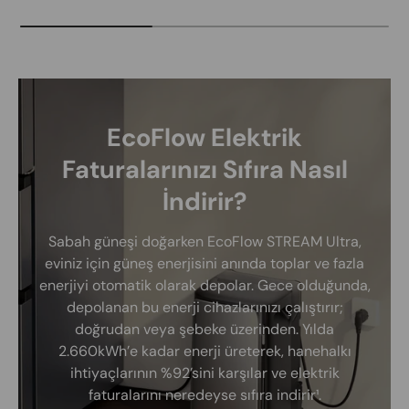
EcoFlow Elektrik
Faturalarınızı Sıfıra Nasıl
İndirir?
Sabah güneşi doğarken EcoFlow STREAM Ultra,
eviniz için güneş enerjisini anında toplar ve fazla
enerjiyi otomatik olarak depolar. Gece olduğunda,
depolanan bu enerji cihazlarınızı çalıştırır;
doğrudan veya şebeke üzerinden. Yılda
2.660kWh’e kadar enerji üreterek, hanehalkı
ihtiyaçlarının %92’sini karşılar ve elektrik
faturalarını neredeyse sıfıra indirir¹.