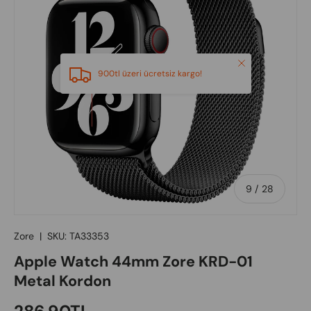
Close
900tl üzeri ücretsiz kargo!
of
9
/
28
Zore
|
SKU:
TA33353
Apple Watch 44mm Zore KRD-01
Metal Kordon
Regular price