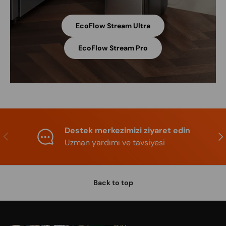
EcoFlow Stream Ultra
EcoFlow Stream Pro
Destek merkezimizi ziyaret edin
Previous
Nex
Uzman yardımı ve tavsiyesi
Back to top