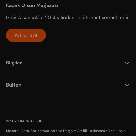
Kapak Olsun Mağazası
İzmir Alsancak'ta 2014 yılından beri hizmet vermektedir.
Yol Tarifi Al
Bilgiler
Bülten
Payment methods accepted
© 2026
KAPAKOLSUN
.
Mesafeli Satış Sözleşmesi
İade ve Değişim
Gizlilik
Hakkımızda
Bize Ulaşın