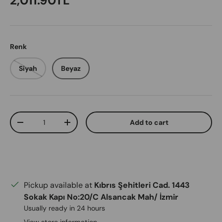
2,011.90TL
Renk
Siyah
Beyaz
Qty
Add to cart
Decrease quantity
Increase quantity
Pickup available at
Kıbrıs Şehitleri Cad. 1443
Sokak Kapı No:20/C Alsancak Mah/ İzmir
Usually ready in 24 hours