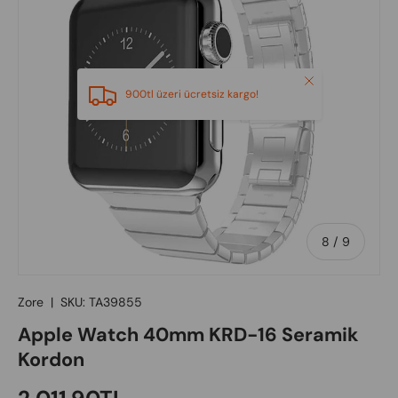
Close
900tl üzeri ücretsiz kargo!
of
8
/
9
Zore
|
SKU:
TA39855
Apple Watch 40mm KRD-16 Seramik
Kordon
Regular price