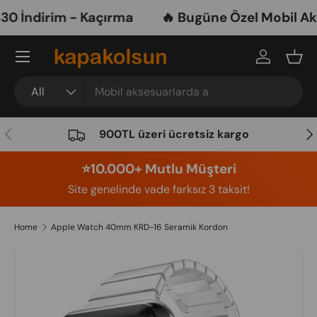
 İndirim - Kaçırma
🔥 Bugüne Özel Mobil Akse
Skip to content
Menu
Log in
Bask
Search
Product type
All
Previous
Nex
900TL üzeri ücretsiz kargo
⭐️10.000+ Mutlu Müşteri
Site genelinde vade farksız 3 taksit!
Home
Apple Watch 40mm KRD-16 Seramik Kordon
Image 8 is now available in gallery view
Skip to product information