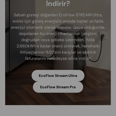
İndirir?
Sabah güneşi doğarken EcoFlow STREAM Ultra,
eviniz için güneş enerjisini anında toplar ve fazla
enerjiyi otomatik olarak depolar. Gece olduğunda,
depolanan bu enerji cihazlarınızı çalıştırır;
doğrudan veya şebeke üzerinden. Yılda
2.660kWh’e kadar enerji üreterek, hanehalkı
ihtiyaçlarının %92’sini karşılar ve elektrik
faturalarını neredeyse sıfıra indirir¹.
EcoFlow Stream Ultra
EcoFlow Stream Pro