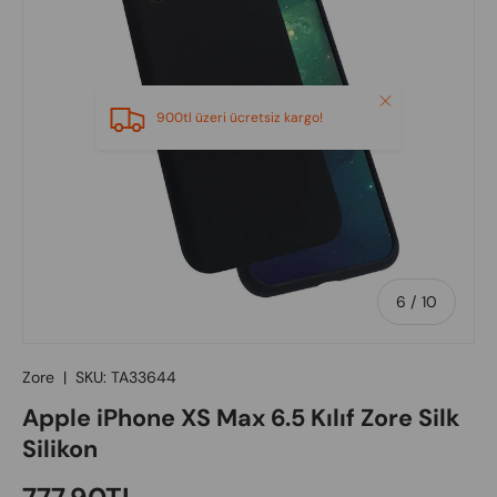
Close
900tl üzeri ücretsiz kargo!
of
6
/
10
Zore
|
SKU:
TA33644
Apple iPhone XS Max 6.5 Kılıf Zore Silk
Silikon
Regular price