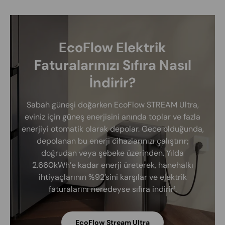
EcoFlow Elektrik
Faturalarınızı Sıfıra Nasıl
İndirir?
Sabah güneşi doğarken EcoFlow STREAM Ultra,
eviniz için güneş enerjisini anında toplar ve fazla
enerjiyi otomatik olarak depolar. Gece olduğunda,
depolanan bu enerji cihazlarınızı çalıştırır;
doğrudan veya şebeke üzerinden. Yılda
2.660kWh’e kadar enerji üreterek, hanehalkı
ihtiyaçlarının %92’sini karşılar ve elektrik
faturalarını neredeyse sıfıra indirir¹.
EcoFlow Stream Ultra