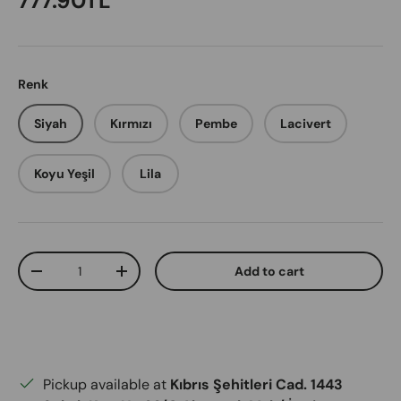
777.90TL
Renk
Siyah
Kırmızı
Pembe
Lacivert
Koyu Yeşil
Lila
Qty
Add to cart
Decrease quantity
Increase quantity
Pickup available at
Kıbrıs Şehitleri Cad. 1443