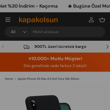
t %30 İndirim - Kaçırma
🔥 Bugüne Özel Mobil
Skip to content
Menu
Log in
Bask
Search
Product type
All
Previous
Nex
900TL üzeri ücretsiz kargo
⭐️10.000+ Mutlu Müşteri
Site genelinde vade farksız 3 taksit!
Home
Apple iPhone XS Max 6.5 Kılıf Zore Silk Silikon
Image 6 is now available in gallery view
Skip to product information