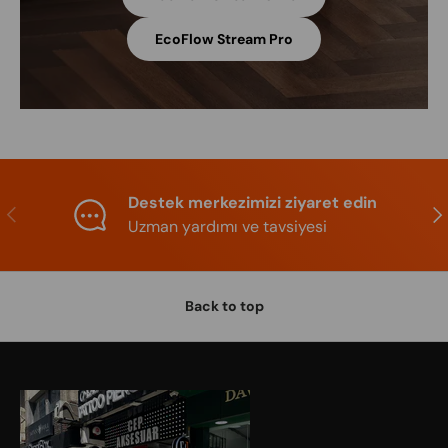
EcoFlow Stream Pro
Destek merkezimizi ziyaret edin
Previous
Nex
Uzman yardımı ve tavsiyesi
Back to top