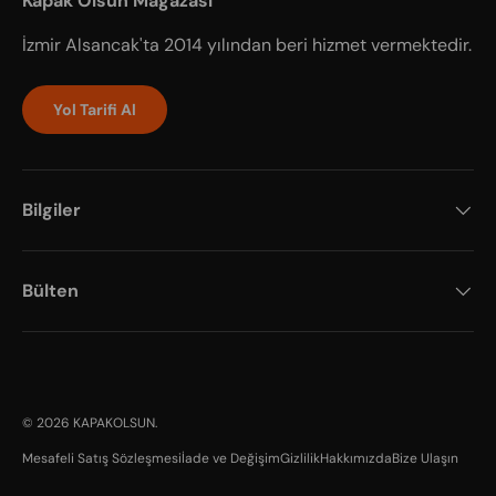
Kapak Olsun Mağazası
İzmir Alsancak'ta 2014 yılından beri hizmet vermektedir.
Yol Tarifi Al
Bilgiler
Bülten
Payment methods accepted
© 2026
KAPAKOLSUN
.
Mesafeli Satış Sözleşmesi
İade ve Değişim
Gizlilik
Hakkımızda
Bize Ulaşın