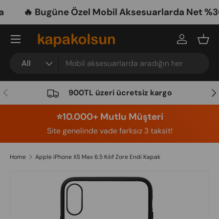
🔥 Bugüne Özel Mobil Aksesuarlarda Net %30 İ
Skip to content
Menu
Log in
Bask
Search
Product type
All
Previous
Nex
900TL üzeri ücretsiz kargo
⭐️10.000+ Mutlu Müşteri
Site genelinde vade farksız 3 taksit!
Home
Apple iPhone XS Max 6.5 Kılıf Zore Endi Kapak
Image 13 is now available in gallery view
Skip to product information