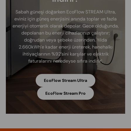
Sabah güneşi doğarken EcoFlow STREAM Ultra,
eviniz için güneş enerjisini anında toplar ve fazla
enerjiyi otomatik olarak depolar. Gece olduğunda,
depolanan bu enerji cihazlarınızı çalıştırır;
doğrudan veya şebeke üzerinden. Yılda
2.660kWh’e kadar enerji üreterek, hanehalkı
ihtiyaçlarının %92’sini karşılar ve elektrik
faturalarını neredeyse sıfıra indirir¹.
EcoFlow Stream Ultra
EcoFlow Stream Pro