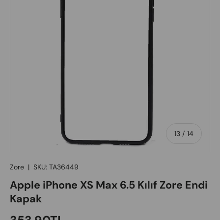
of
13
/
14
Zore
|
SKU:
TA36449
Apple iPhone XS Max 6.5 Kılıf Zore Endi
Kapak
Regular price