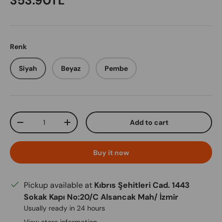
353.90TL
Renk
Siyah
Beyaz
Pembe
Qty
Add to cart
Decrease quantity
Increase quantity
Buy it now
Pickup available at
Kıbrıs Şehitleri Cad. 1443
Sokak Kapı No:20/C Alsancak Mah/ İzmir
Usually ready in 24 hours