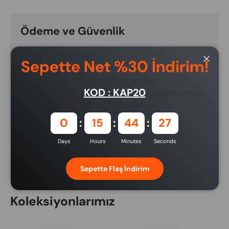
Ödeme ve Güvenlik
Ödeme yöntemleri
Sepette Net %30 İndirim!
Close
Ödeme bilgileriniz güvenli bir şekilde
KOD : KAP20
işlenmektedir. Kredi kartı bilgilerini saklamıyoruz
ve kredi kartı bilgilerinize erişimimiz
bulunmamaktadır.
0
15
44
27
Days
Hours
Minutes
Seconds
Sepette Flaş İndirim
Koleksiyonlarımız