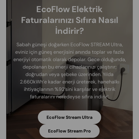
EcoFlow Elektrik
Faturalarınızı Sıfıra Nasıl
İndirir?
Sabah güneşi doğarken EcoFlow STREAM Ultra,
eviniz için güneş enerjisini anında toplar ve fazla
enerjiyi otomatik olarak depolar. Gece olduğunda,
depolanan bu enerji cihazlarınızı çalıştırır;
doğrudan veya şebeke üzerinden. Yılda
2.660kWh’e kadar enerji üreterek, hanehalkı
ihtiyaçlarının %92’sini karşılar ve elektrik
faturalarını neredeyse sıfıra indirir¹.
EcoFlow Stream Ultra
EcoFlow Stream Pro