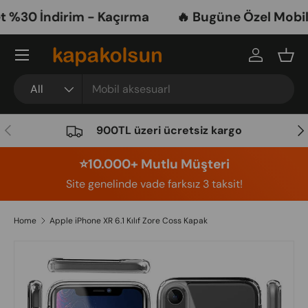
%30 İndirim - Kaçırma
🔥 Bugüne Özel Mobil A
Skip to content
Menu
Log in
Bask
Search
Product type
All
Previous
Nex
900TL üzeri ücretsiz kargo
⭐️10.000+ Mutlu Müşteri
Site genelinde vade farksız 3 taksit!
Home
Apple iPhone XR 6.1 Kılıf Zore Coss Kapak
Image 6 is now available in gallery view
Skip to product information