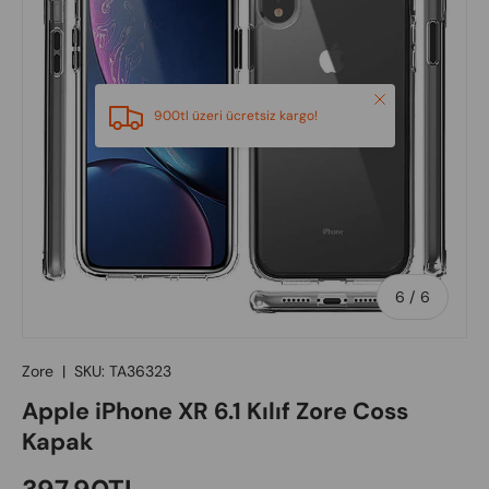
Close
900tl üzeri ücretsiz kargo!
of
6
/
6
Zore
|
SKU:
TA36323
Apple iPhone XR 6.1 Kılıf Zore Coss
Kapak
Regular price