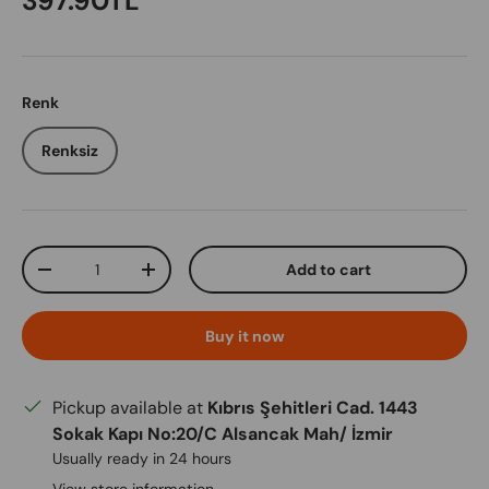
397.90TL
Renk
Renksiz
Qty
Add to cart
Decrease quantity
Increase quantity
Buy it now
Pickup available at
Kıbrıs Şehitleri Cad. 1443
Sokak Kapı No:20/C Alsancak Mah/ İzmir
Usually ready in 24 hours