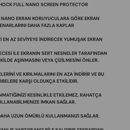
SHOCK FULL NANO SCREEN PROTECTOR
 NANO EKRAN KORUYUCULARA GÖRE EKRAN
ENARLARINI DAHA FAZLA KAPLAR
Zİ EN AZ SEVİYEYE İNDİRECEK YUMUŞAK EKRAN
ECESİ İLE EKRANIN SERT NESNELER TARAFINDAN
ŞEKİLDE AŞINMASINI VEYA ÇİZİLMESİNİ ÖNLER.
LERİNİ VE KIRILMALARINI EN AZA İNDİRİR VE BU
RBELERE KARŞI OLDUKÇA ETKİLİDİR.
MATİĞİNİZİ KESİNLİKLE ETKİLEMEZ, RAHATÇA
ULLANABİLMENİZE İMKAN SAĞLAR.
 DAHA UZUN ÖMÜRLÜ KULLANMANIZI SAĞLAR.
ANLIŞ YAPTIYSANIZ BİLE KALDIRIP TEKRARDAN