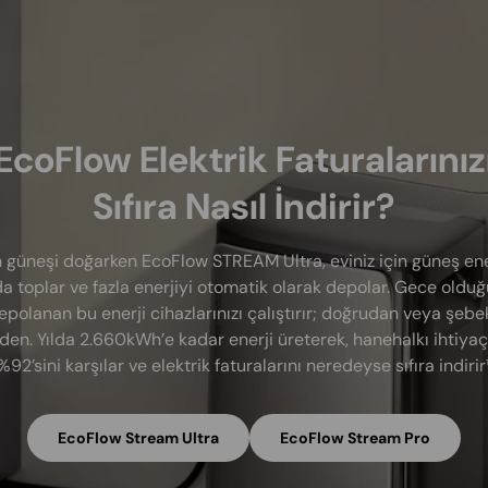
EcoFlow Elektrik Faturalarınız
Sıfıra Nasıl İndirir?
 güneşi doğarken EcoFlow STREAM Ultra, eviniz için güneş ener
a toplar ve fazla enerjiyi otomatik olarak depolar. Gece oldu
epolanan bu enerji cihazlarınızı çalıştırır; doğrudan veya şebe
den. Yılda 2.660kWh’e kadar enerji üreterek, hanehalkı ihtiyaç
%92’sini karşılar ve elektrik faturalarını neredeyse sıfıra indirir¹
EcoFlow Stream Ultra
EcoFlow Stream Pro