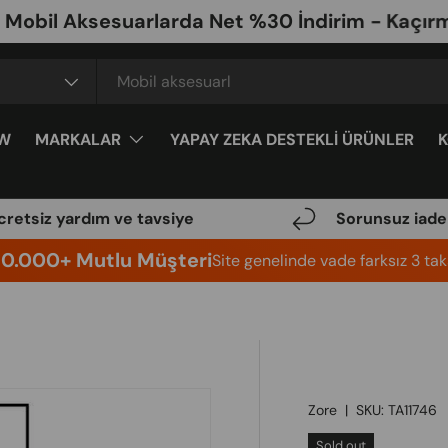
 Aksesuarlarda Net %30 İndirim - Kaçırma
W
MARKALAR
YAPAY ZEKA DESTEKLİ ÜRÜNLER
cretsiz yardım ve tavsiye
Sorunsuz iade
10.000+ Mutlu Müşteri
Site genelinde vade farksız 3 taks
Zore
|
SKU:
TA11746
Sold out