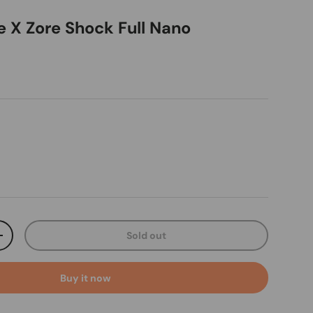
e X Zore Shock Full Nano
ice
Sold out
ty
Increase quantity
Buy it now