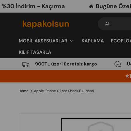
ndirim - Kaçırma
🔥 Bugüne Özel Mobil
Skip to content
Search
Product type
All
MOBİL AKSESUARLAR
KAPLAMA
ECOFLO
KILIF TASARLA
900TL üzeri ücretsiz kargo
Ü
⭐️
Home
Apple iPhone X Zore Shock Full Nano
Image 3 is now available in gallery view
Skip to product information