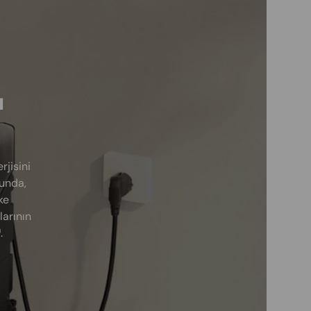
ı
jisini
ğunda,
ke
larının
.