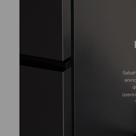
Sabah
anınd
d
üzerin