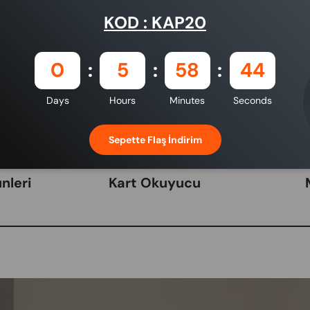
KOD : KAP20
0
5
58
43
Days
Hours
Minutes
Seconds
Sepette Flaş İndirim
nleri
Kart Okuyucu