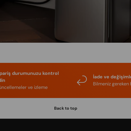
ipariş durumunuzu kontrol
İade ve değişiml
din
Bilmeniz gereken 
ncellemeler ve izleme
Back to top