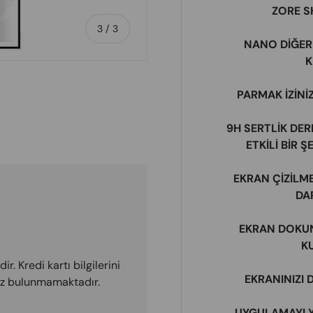
​ZORE 
of
3
/
3
NANO DİĞER
K
PARMAK İZİNİ
9H SERTLİK DER
ry view
ETKİLİ BİR 
EKRAN ÇİZİLME
DA
EKRAN DOKUN
K
r. Kredi kartı bilgilerini
EKRANINIZI
miz bulunmamaktadır.
UYGULAMAYI Y