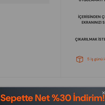
İÇERİSİNDEN 
EKRANINIZI 
ÇIKARILMAK İST
5 iş günü 
Sepette Net %30 İndirim!