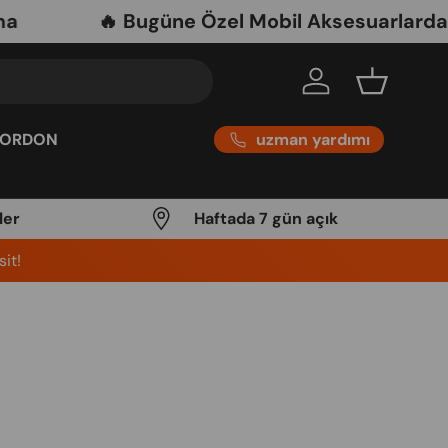
🔥 Bugüne Özel Mobil Aksesuarlarda Net %
Log in
Basket
uzman yardımı
KORDON
ler
Haftada 7 gün açık
it!