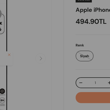
Apple iPhon
Regular pr
494.90TL
Renk
Close
Siyah
Next
Qty
Decrease quanti