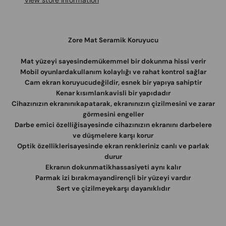
View store information
Zore Mat Seramik Koruyucu
Mat yüzeyi sayesindemükemmel bir dokunma hissi verir
Mobil oyunlardakullanım kolaylığı ve rahat kontrol sağlar
Cam ekran koruyucudeğildir, esnek bir yapıya sahiptir
Kenar kısımlarıkavisli bir yapıdadır
Cihazınızın ekranınıkapatarak, ekranınızın çizilmesini ve zarar
görmesini engeller
Darbe emici özelliğisayesinde cihazınızın ekranını darbelere
ve düşmelere karşı korur
Optik özelliklerisayesinde ekran renkleriniz canlı ve parlak
durur
Ekranın dokunmatikhassasiyeti aynı kalır
Parmak izi bırakmayandirençli bir yüzeyi vardır
Sert ve çizilmeyekarşı dayanıklıdır