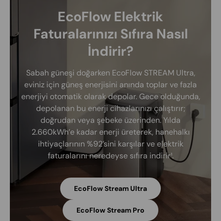
EcoFlow Elektrik
Faturalarınızı Sıfıra Nasıl
İndirir?
Sabah güneşi doğarken EcoFlow STREAM Ultra,
eviniz için güneş enerjisini anında toplar ve fazla
enerjiyi otomatik olarak depolar. Gece olduğunda,
depolanan bu enerji cihazlarınızı çalıştırır;
doğrudan veya şebeke üzerinden. Yılda
2.660kWh’e kadar enerji üreterek, hanehalkı
ihtiyaçlarının %92’sini karşılar ve elektrik
faturalarını neredeyse sıfıra indirir¹.
EcoFlow Stream Ultra
EcoFlow Stream Pro