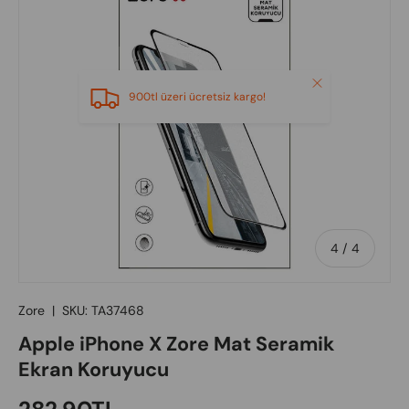
Close
900tl üzeri ücretsiz kargo!
of
4
/
4
Zore
|
SKU:
TA37468
Apple iPhone X Zore Mat Seramik
Ekran Koruyucu
Regular price