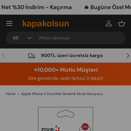
et %30 İndirim - Kaçırma
🔥 Bugüne Özel Mobi
Skip to content
Menu
Log in
Bask
Search
Product type
All
Previous
Nex
900TL üzeri ücretsiz kargo
⭐️10.000+ Mutlu Müşteri
Site genelinde vade farksız 3 taksit!
Home
Apple iPhone X Zore Mat Seramik Ekran Koruyucu
Image 4 is now available in gallery view
Skip to product information