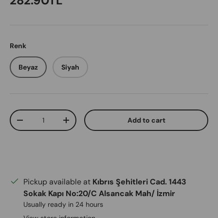
282.90TL
Renk
Beyaz
Siyah
Qty
Add to cart
Decrease quantity
Increase quantity
Pickup available at
Kıbrıs Şehitleri Cad. 1443
Sokak Kapı No:20/C Alsancak Mah/ İzmir
Usually ready in 24 hours