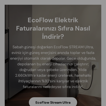
EcoFlow Elektrik
Faturalarınızı Sıfıra Nasıl
İndirir?
Sabah güneşi doğarken EcoFlow STREAM Ultra,
eviniz için güneş enerjisini anında toplar ve fazla
enerjiyi otomatik olarak depolar. Gece olduğunda,
depolanan bu enerji cihazlarınızı çalıştırır;
doğrudan veya şebeke üzerinden. Yılda
2.660kWh’e kadar enerji üreterek, hanehalkı
ihtiyaçlarının %92’sini karşılar ve elektrik
faturalarını neredeyse sıfıra indirir¹.
EcoFlow Stream Ultra