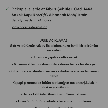
Pickup available at
Kıbrıs Şehitleri Cad. 1443
Sokak Kapı No:20/C Alsancak Mah/ İzmir
Usually ready in 24 hours
View store information
ÜRÜN AÇIKLAMASI
Soft ve pürüzsüz yüzey ile telefonunuza farkli bir görünüm
kazandirir
- Ultra ince yapılı ve ultra esnek
- Mükemmel kalıp, cihazinizla eslesen harika bir dizayn.
- Cihazinizi çiziklerden, kirden ve darbe ve soktan tamamen
korur.
- Kapagi çikarmadan bütün slotlara(yan tuslar,sarj,kulaklik
girisleri vs) erisilebilir.
- Harika kalibiyla cihaziniza mükemmel uyar.
- Uzun ömürlüdür, darbelere karsi maximum korur.