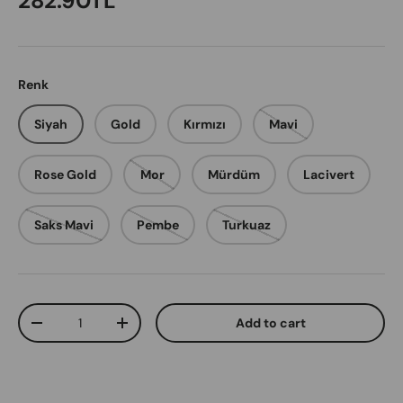
282.90TL
Renk
Siyah
Gold
Kırmızı
Mavi
Rose Gold
Mor
Mürdüm
Lacivert
Saks Mavi
Pembe
Turkuaz
Qty
Add to cart
Decrease quantity
Increase quantity