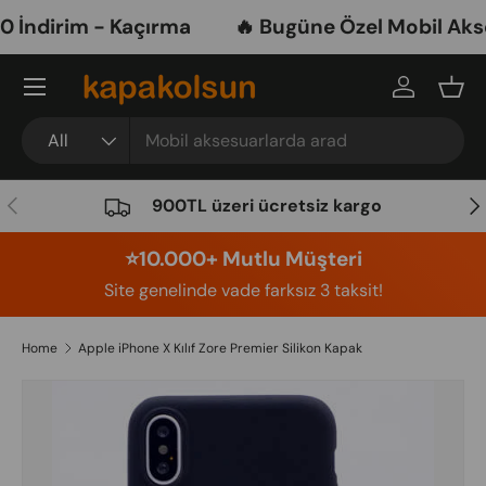
ndirim - Kaçırma
🔥 Bugüne Özel Mobil Akses
Skip to content
Menu
Log in
Bask
Search
Product type
All
Previous
Nex
900TL üzeri ücretsiz kargo
⭐️10.000+ Mutlu Müşteri
Site genelinde vade farksız 3 taksit!
Home
Apple iPhone X Kılıf Zore Premier Silikon Kapak
Image 7 is now available in gallery view
Skip to product information