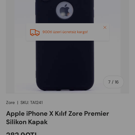
Close
900tl üzeri ücretsiz kargo!
of
7
/
16
Zore
|
SKU:
TA1241
Apple iPhone X Kılıf Zore Premier
Silikon Kapak
Regular price