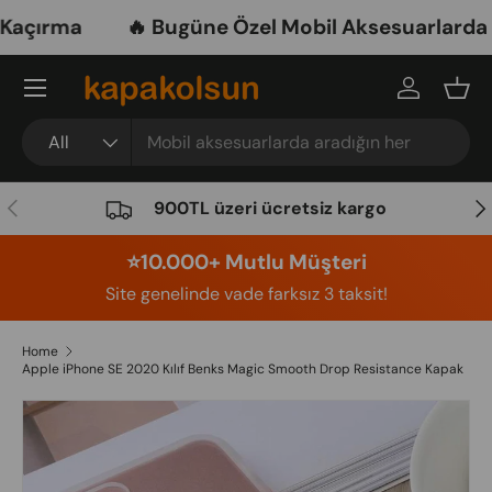
çırma
🔥 Bugüne Özel Mobil Aksesuarlarda Ne
Skip to content
Menu
Log in
Bask
Search
Product type
All
Previous
Nex
900TL üzeri ücretsiz kargo
⭐️10.000+ Mutlu Müşteri
Site genelinde vade farksız 3 taksit!
Home
Apple iPhone SE 2020 Kılıf Benks Magic Smooth Drop Resistance Kapak
Image 11 is now available in gallery view
Skip to product information