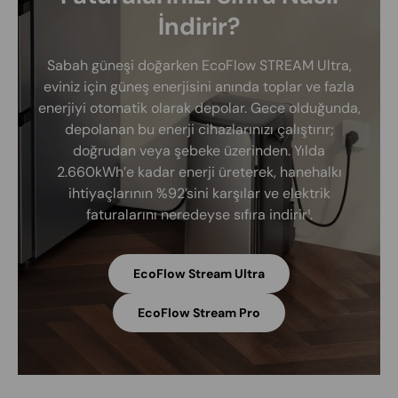
İndirir?
Sabah güneşi doğarken EcoFlow STREAM Ultra,
eviniz için güneş enerjisini anında toplar ve fazla
enerjiyi otomatik olarak depolar. Gece olduğunda,
depolanan bu enerji cihazlarınızı çalıştırır;
doğrudan veya şebeke üzerinden. Yılda
2.660kWh’e kadar enerji üreterek, hanehalkı
ihtiyaçlarının %92’sini karşılar ve elektrik
faturalarını neredeyse sıfıra indirir¹.
EcoFlow Stream Ultra
EcoFlow Stream Pro