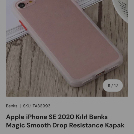
of
11
/
12
Benks
|
SKU:
TA36993
Apple iPhone SE 2020 Kılıf Benks
Magic Smooth Drop Resistance Kapak