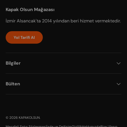
Kapak Olsun Mağazası
İzmir Alsancak'ta 2014 yılından beri hizmet vermektedir.
Yol Tarifi Al
Bilgiler
Bülten
Payment methods accepted
© 2026
KAPAKOLSUN
.
Mesafeli Satış Sözleşmesi
İade ve Değişim
Gizlilik
Hakkımızda
Bize Ulaşın