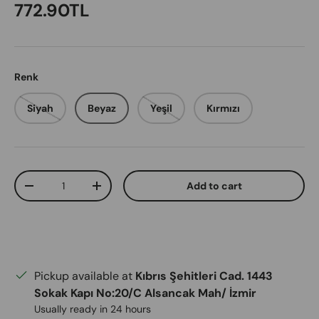
Regular price
772.90TL
Renk
Siyah
Beyaz
Yeşil
Kırmızı
Qty
Add to cart
Decrease quantity
Increase quantity
Pickup available at
Kıbrıs Şehitleri Cad. 1443
Sokak Kapı No:20/C Alsancak Mah/ İzmir
Usually ready in 24 hours