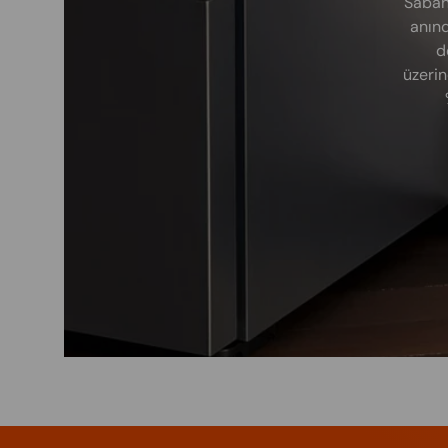
Sabah
anınd
d
üzerin