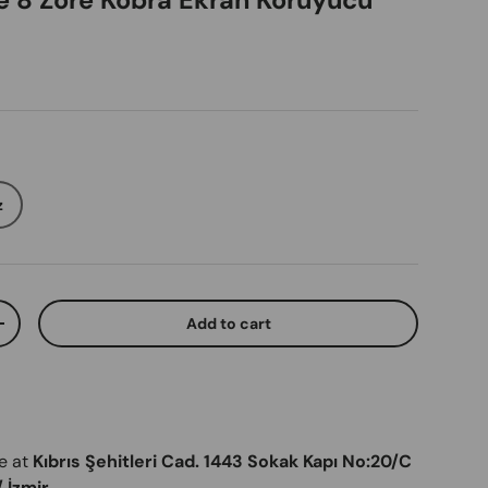
e 8 Zore Kobra Ekran Koruyucu
ice
z
Add to cart
ty
Increase quantity
le at
Kıbrıs Şehitleri Cad. 1443 Sokak Kapı No:20/C
 İzmir