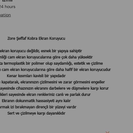
 24 hours
mation
Zore Şeffaf Kobra Ekran Koruyucu
kran koruyucu değildir, esnek bir yapıya sahiptir
enliği cam ekran koruyucularına göre çok daha yüksektir
a termoplastik bir polimer olup saydamlığı, estetik ve çizilme
yı cam ekran koruyucularına göre daha hafif bir ekran koruyucudur
Kenar kısımları kavisli bir yapıdadır
ı kapatarak, ekranınızın çizilmesini ve zarar görmesini engeller
sayesinde cihazınızın ekranını darbelere ve düşmelere karşı korur
ikleri sayesinde ekran renkleriniz canlı ve parlak durur
Ekranın dokunmatik hassasiyeti aynı kalır
rmak izi bırakmayan dirençli bir yüzeyi vardır
Sert ve çizilmeye karşı dayanıklıdır