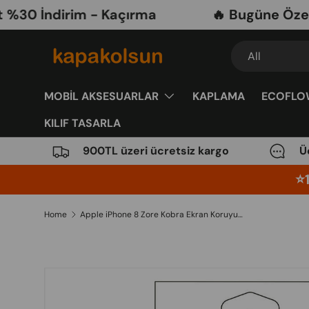
İndirim - Kaçırma
🔥 Bugüne Özel Mobi
Skip to content
Search
Product type
All
MOBİL AKSESUARLAR
KAPLAMA
ECOFLO
KILIF TASARLA
900TL üzeri ücretsiz kargo
Ü
⭐️
Home
Apple iPhone 8 Zore Kobra Ekran Koruyucu
Image 3 is now available in gallery view
Skip to product information