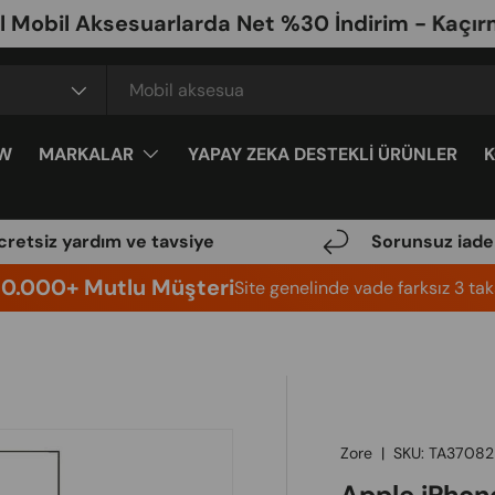
l Aksesuarlarda Net %30 İndirim - Kaçırma
W
MARKALAR
YAPAY ZEKA DESTEKLİ ÜRÜNLER
cretsiz yardım ve tavsiye
Sorunsuz iade
10.000+ Mutlu Müşteri
Site genelinde vade farksız 3 taks
Zore
|
SKU:
TA37082