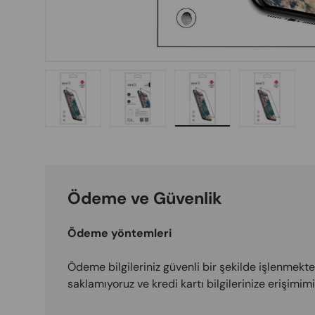
Load image 1 in gallery view
Load image 2 in gallery view
Load image 3 in galle
Load imag
Ödeme ve Güvenlik
Ödeme yöntemleri
Ödeme bilgileriniz güvenli bir şekilde işlenmektedi
saklamıyoruz ve kredi kartı bilgilerinize erişimi