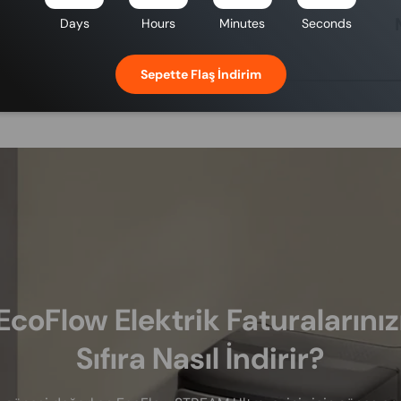
nleri
Kart Okuyucu
Days
Hours
Minutes
Seconds
Sepette Flaş İndirim
EcoFlow Elektrik Faturalarınız
Sıfıra Nasıl İndirir?