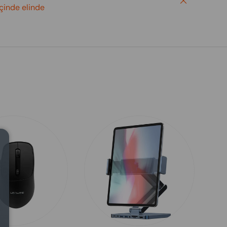
Close
içinde elinde
Close