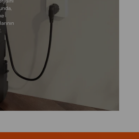
jisini
ğunda,
ke
larının
.