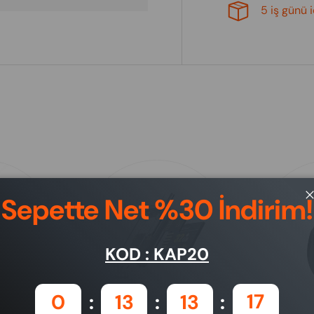
5 iş günü 
Sepette Net %30 İndirim!
KOD : KAP20
0
13
13
16