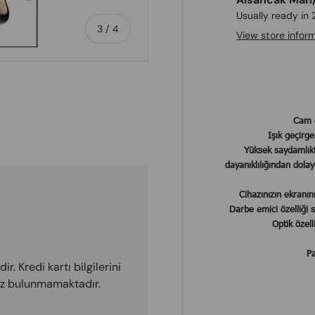
Usually ready in
of
3
/
4
View store infor
Cam e
ry view
e 4 in gallery view
Işık geçirg
Yüksek saydamlıkt
dayanıklılığından dola
Cihazınızın ekranın
Darbe emici özelliği 
Optik özell
Pa
r. Kredi kartı bilgilerini
miz bulunmamaktadır.