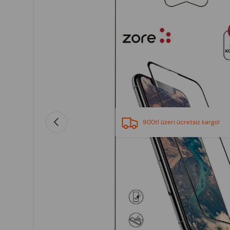
Previous
900tl üzeri ücretsiz kargo!