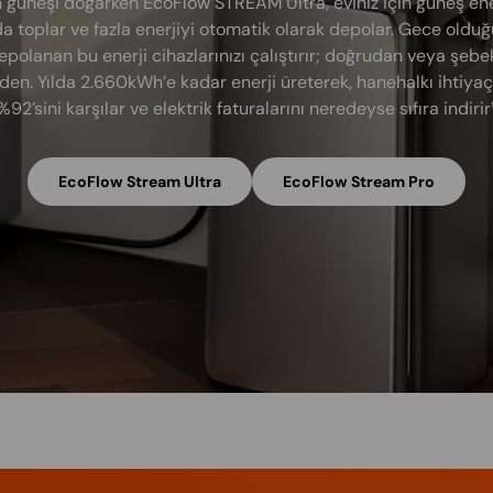
 güneşi doğarken EcoFlow STREAM Ultra, eviniz için güneş ener
a toplar ve fazla enerjiyi otomatik olarak depolar. Gece oldu
epolanan bu enerji cihazlarınızı çalıştırır; doğrudan veya şebe
den. Yılda 2.660kWh’e kadar enerji üreterek, hanehalkı ihtiyaç
%92’sini karşılar ve elektrik faturalarını neredeyse sıfıra indirir¹
EcoFlow Stream Ultra
EcoFlow Stream Pro