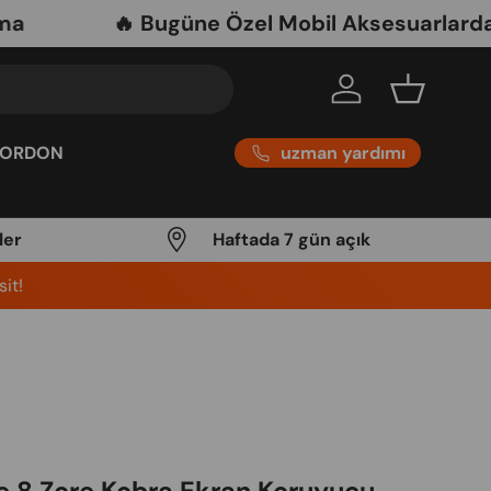
🔥 Bugüne Özel Mobil Aksesuarlarda Net 
Log in
Basket
uzman yardımı
KORDON
ler
Haftada 7 gün açık
it!