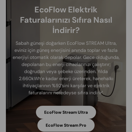
EcoFlow Elektrik
Faturalarınızı Sıfıra Nasıl
İndirir?
Sabah güneşi doğarken EcoFlow STREAM Ultra,
eviniz için güneş enerjisini anında toplar ve fazla
enerjiyi otomatik olarak depolar. Gece olduğunda,
depolanan bu enerji cihazlarınızı çalıştırır;
doğrudan veya şebeke üzerinden. Yılda
2.660kWh’e kadar enerji üreterek, hanehalkı
ihtiyaçlarının %92’sini karşılar ve elektrik
faturalarını neredeyse sıfıra indirir¹.
EcoFlow Stream Ultra
EcoFlow Stream Pro