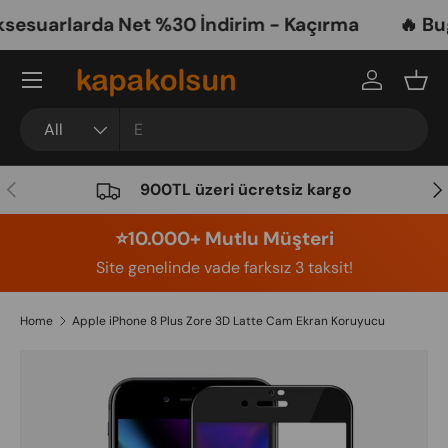
suarlarda Net %30 İndirim - Kaçırma
🔥 Bugü
Skip to content
Menu
Log in
Bask
Search
Product type
All
Previous
Nex
900TL üzeri ücretsiz kargo
⭐️10.000+ Mutlu Müşteri
Site genelinde vade farksız 3 taksit!
Home
Apple iPhone 8 Plus Zore 3D Latte Cam Ekran Koruyucu
Image 15 is now available in gallery view
Skip to product information