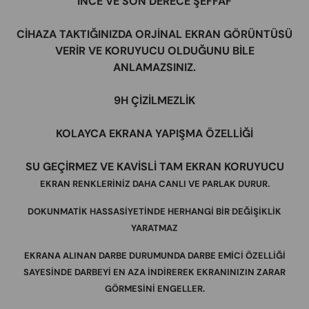
İNCE VE SON DERECE ŞEFFAF
CİHAZA TAKTIĞINIZDA ORJİNAL EKRAN GÖRÜNTÜSÜ
VERİR VE KORUYUCU OLDUĞUNU BİLE
ANLAMAZSINIZ.
9H ÇİZİLMEZLİK
KOLAYCA EKRANA YAPIŞMA ÖZELLİĞİ
SU GEÇİRMEZ VE KAVİSLİ TAM EKRAN KORUYUCU
EKRAN RENKLERİNİZ DAHA CANLI VE PARLAK DURUR.
DOKUNMATİK HASSASİYETİNDE HERHANGİ BİR DEĞİŞİKLİK
YARATMAZ
EKRANA ALINAN DARBE DURUMUNDA DARBE EMİCİ ÖZELLİĞİ
SAYESİNDE DARBEYİ EN AZA İNDİREREK EKRANINIZIN ZARAR
GÖRMESİNİ ENGELLER.