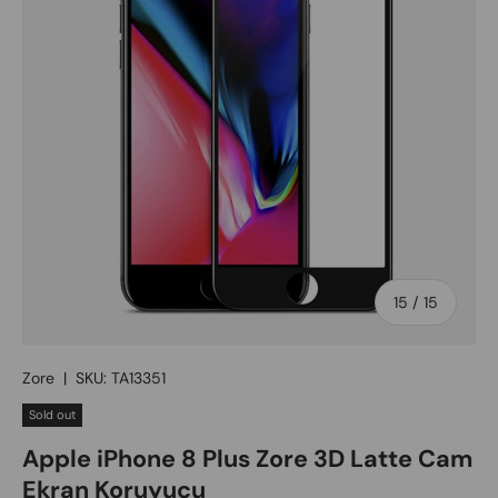
of
15
/
15
Zore
|
SKU:
TA13351
Sold out
Apple iPhone 8 Plus Zore 3D Latte Cam
Ekran Koruyucu