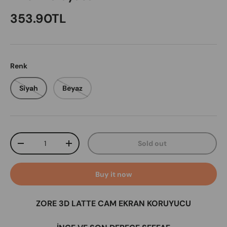
Regular price
353.90TL
Renk
Siyah
Beyaz
Qty
Sold out
Decrease quantity
Increase quantity
Buy it now
ZORE 3D LATTE CAM EKRAN KORUYUCU