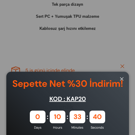
Tek parça dizayn
Sert PC + Yumuşak TPU malzeme
Kablosuz şarj hızını etkilemez
Close
5 iş günü içinde elinde
Sepette Net %30 İndirim!
Close
KOD : KAP20
Ödeme ve Güvenlik
0
10
33
40
Ödeme yöntemleri
Days
Hours
Minutes
Seconds