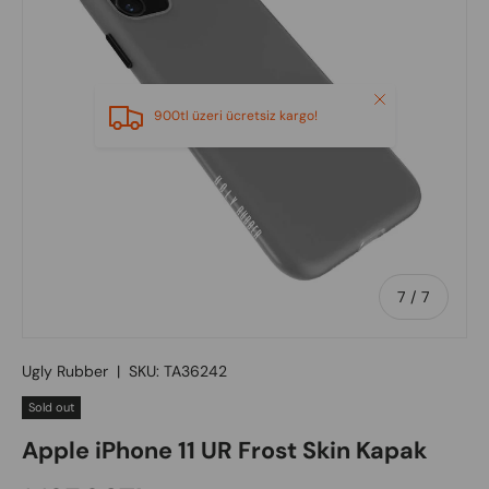
Close
900tl üzeri ücretsiz kargo!
of
7
/
7
Ugly Rubber
|
SKU:
TA36242
Sold out
Apple iPhone 11 UR Frost Skin Kapak