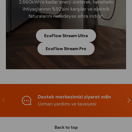
2.660kWh’e kadar enerji üreterek, hanehalkı
ihtiyaçlarının %92’sini karşılar ve elektrik
faturalarını neredeyse sıfıra indirir¹.
EcoFlow Stream Ultra
EcoFlow Stream Pro
Destek merkezimizi ziyaret edin
Previous
Nex
Uzman yardımı ve tavsiyesi
Back to top