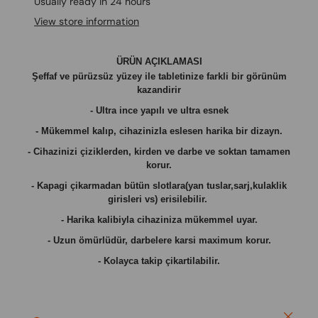
Usually ready in 24 hours
View store information
ÜRÜN AÇIKLAMASI
Şeffaf ve pürüzsüz yüzey ile tabletinize farkli bir görünüm
kazandirir
- Ultra ince yapılı ve ultra esnek
- Mükemmel kalıp, cihazinizla eslesen harika bir dizayn.
- Cihazinizi çiziklerden, kirden ve darbe ve soktan tamamen
korur.
- Kapagi çikarmadan bütün slotlara(yan tuslar,sarj,kulaklik
girisleri vs) erisilebilir.
- Harika kalibiyla cihaziniza mükemmel uyar.
- Uzun ömürlüdür, darbelere karsi maximum korur.
- Kolayca takip çikartilabilir.
Close