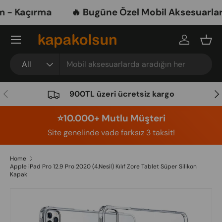
- Kaçırma
🔥 Bugüne Özel Mobil Aksesuarlarda
Skip to content
Menu
Log in
Bask
Search
Product type
All
Previous
Nex
900TL üzeri ücretsiz kargo
⭐️10.000+ Mutlu Müşteri
Site genelinde vade farksız 3 taksit!
Home
Apple iPad Pro 12.9 Pro 2020 (4.Nesil) Kılıf Zore Tablet Süper Silikon
Kapak
Image 10 is now available in gallery view
Skip to product information