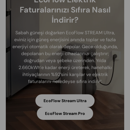
Faturalarınızı Sıfıra Nasıl
İndirir?
Sabah güneşi doğarken EcoFlow STREAM Ultra,
eviniz için güneş enerjisini anında toplar ve fazla
enerjiyi otomatik olarak depolar. Gece olduğunda,
depolanan bu enerji cihazlarınızı çalıştırır;
doğrudan veya şebeke üzerinden. Yılda
2.660kWh’e kadar enerji üreterek, hanehalkı
ihtiyaçlarının %92’sini karşılar ve elektrik
faturalarını neredeyse sıfıra indirir¹.
EcoFlow Stream Ultra
EcoFlow Stream Pro