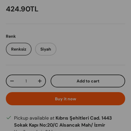
Regular price
424.90TL
Renk
Renksiz
Siyah
Qty
Add to cart
Decrease quantity
Increase quantity
Buy it now
Pickup available at
Kıbrıs Şehitleri Cad. 1443
Sokak Kapı No:20/C Alsancak Mah/ İzmir