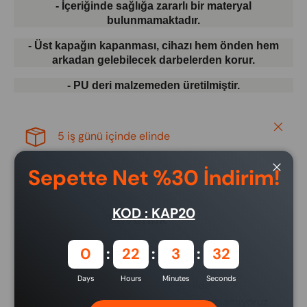
- İçeriğinde sağlığa zararlı bir materyal
bulunmamaktadır.
- Üst kapağın kapanması, cihazı hem önden hem
arkadan gelebilecek darbelerden korur.
- PU deri malzemeden üretilmiştir.
Close
5 iş günü içinde elinde
Sepette Net %30 İndirim!
Close
KOD : KAP20
Ödeme ve Güvenlik
0
22
3
32
Ödeme yöntemleri
Days
Hours
Minutes
Seconds
Ödeme bilgileriniz güvenli bir şekilde
işlenmektedir. Kredi kartı bilgilerini saklamıyoruz