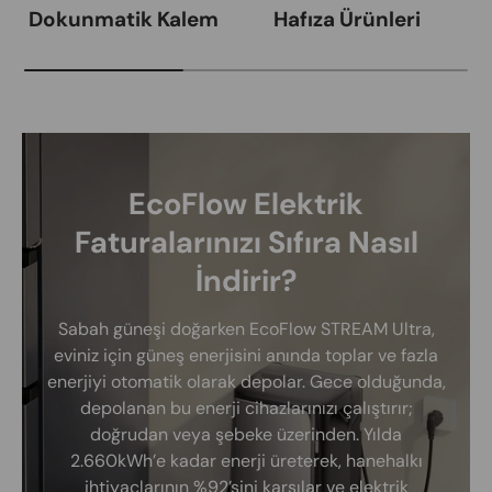
Dokunmatik Kalem
Hafıza Ürünleri
EcoFlow Elektrik
Faturalarınızı Sıfıra Nasıl
İndirir?
Sabah güneşi doğarken EcoFlow STREAM Ultra,
eviniz için güneş enerjisini anında toplar ve fazla
enerjiyi otomatik olarak depolar. Gece olduğunda,
depolanan bu enerji cihazlarınızı çalıştırır;
doğrudan veya şebeke üzerinden. Yılda
2.660kWh’e kadar enerji üreterek, hanehalkı
ihtiyaçlarının %92’sini karşılar ve elektrik