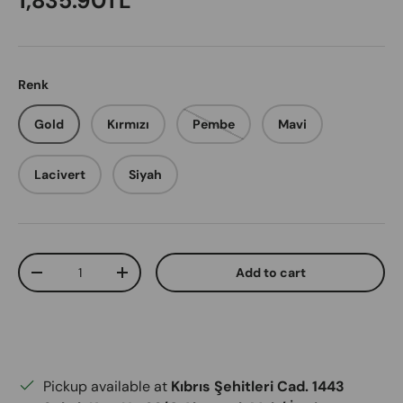
1,835.90TL
Renk
Gold
Kırmızı
Pembe
Mavi
Lacivert
Siyah
Qty
Add to cart
Decrease quantity
Increase quantity
Pickup available at
Kıbrıs Şehitleri Cad. 1443