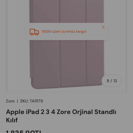
Close
900tl üzeri ücretsiz kargo!
of
9
/
13
Zore
|
SKU:
TA11179
Apple iPad 2 3 4 Zore Orjinal Standlı
Kılıf
Regular price