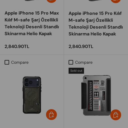
Apple iPhone 15 Pro Max
Apple iPhone 15 Pro Kılıf
Kılıf M-safe Şarj Özellikli
M-safe Şarj Özellikli
Teknoloji Desenli Standlı
Teknoloji Desenli Standlı
Skinarma Helio Kapak
Skinarma Helio Kapak
Regular price
Regular price
2,840.90TL
2,840.90TL
Compare
Compare
Sold out
Choose options
Choose 