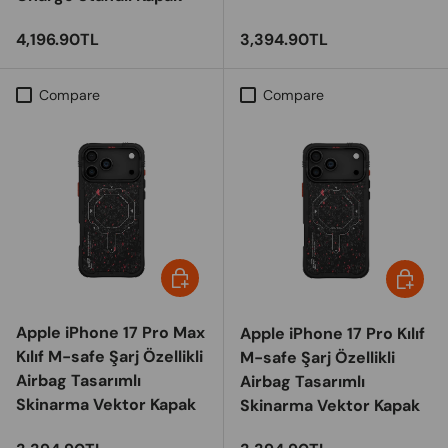
Regular price
Regular price
4,196.90TL
3,394.90TL
Compare
Compare
Choose options
Choose 
Apple iPhone 17 Pro Max
Apple iPhone 17 Pro Kılıf
Kılıf M-safe Şarj Özellikli
M-safe Şarj Özellikli
Airbag Tasarımlı
Airbag Tasarımlı
Skinarma Vektor Kapak
Skinarma Vektor Kapak