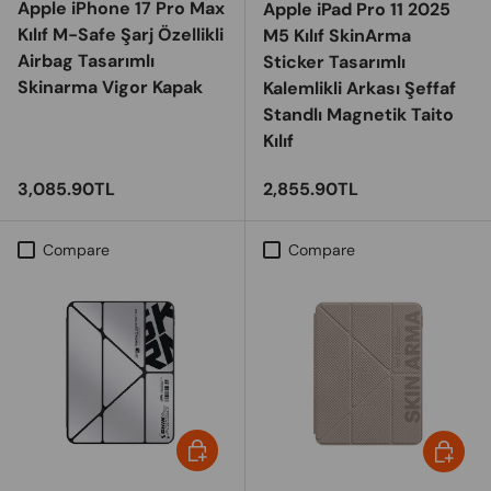
Apple iPhone 17 Pro Max
Apple iPad Pro 11 2025
Kılıf M-Safe Şarj Özellikli
M5 Kılıf SkinArma
Airbag Tasarımlı
Sticker Tasarımlı
Skinarma Vigor Kapak
Kalemlikli Arkası Şeffaf
Standlı Magnetik Taito
Kılıf
Regular price
Regular price
3,085.90TL
2,855.90TL
Compare
Compare
Choose options
Choose 