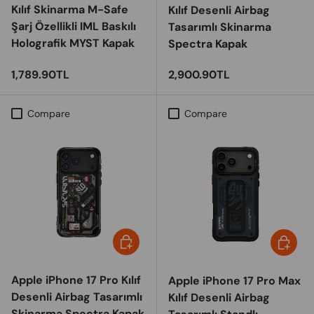
Kılıf Skinarma M-Safe
Kılıf Desenli Airbag
Şarj Özellikli IML Baskılı
Tasarımlı Skinarma
Holografik MYST Kapak
Spectra Kapak
Regular price
Regular price
1,789.90TL
2,900.90TL
Compare
Compare
Choose options
Choose 
Apple iPhone 17 Pro Kılıf
Apple iPhone 17 Pro Max
Desenli Airbag Tasarımlı
Kılıf Desenli Airbag
Skinarma Spectra Kapak