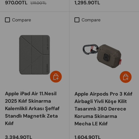
Sale price
Regular price
Regular price
970.00TL
1,295.90TL
1,111.00TL
Compare
Compare
Choose options
Choose 
Apple iPad Air 11.Nesil
Apple Airpods Pro 3 Kılıf
2025 Kılıf Skinarma
Airbagli Yivli Köşe Kilit
Kalemlikli Arkası Şeffaf
Tasarımlı 360 Derece
Standlı Magnetik Zeta
Koruma Skinarma
Kılıf
Mecha LE Kılıf
Regular price
Regular price
3,394.90TL
1,604.90TL