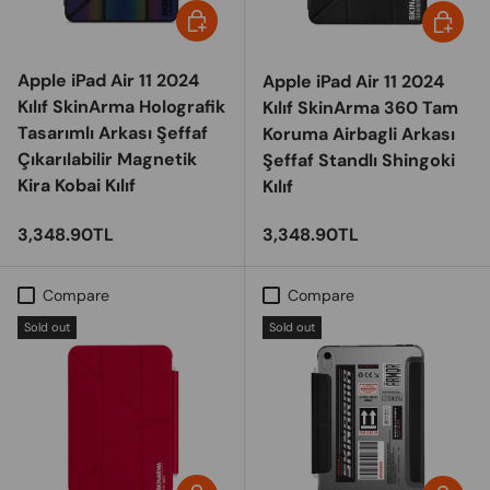
Choose options
Choose 
Apple iPad Air 11 2024
Apple iPad Air 11 2024
Kılıf SkinArma Holografik
Kılıf SkinArma 360 Tam
Tasarımlı Arkası Şeffaf
Koruma Airbagli Arkası
Çıkarılabilir Magnetik
Şeffaf Standlı Shingoki
Kira Kobai Kılıf
Kılıf
Regular price
Regular price
3,348.90TL
3,348.90TL
Compare
Compare
Sold out
Sold out
Choose options