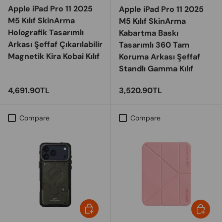
Apple iPad Pro 11 2025
Apple iPad Pro 11 2025
M5 Kılıf SkinArma
M5 Kılıf SkinArma
Holografik Tasarımlı
Kabartma Baskı
Arkası Şeffaf Çıkarılabilir
Tasarımlı 360 Tam
Magnetik Kira Kobai Kılıf
Koruma Arkası Şeffaf
Standlı Gamma Kılıf
Regular price
Regular price
4,691.90TL
3,520.90TL
Compare
Compare
Choose options
Choose 