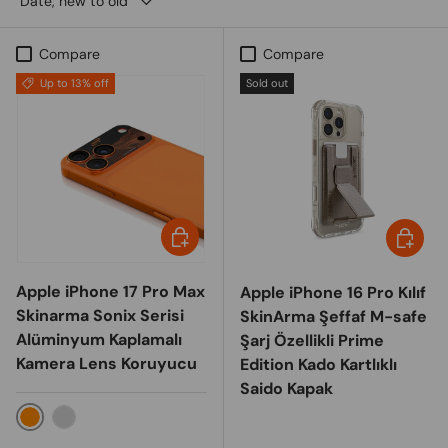
Date, new to old
Compare
Compare
Up to 13% off
Sold out
Choose options
Choose 
Apple iPhone 17 Pro Max
Apple iPhone 16 Pro Kılıf
Skinarma Sonix Serisi
SkinArma Şeffaf M-safe
Alüminyum Kaplamalı
Şarj Özellikli Prime
Kamera Lens Koruyucu
Edition Kado Kartlıklı
Saido Kapak
Turuncu
Silver