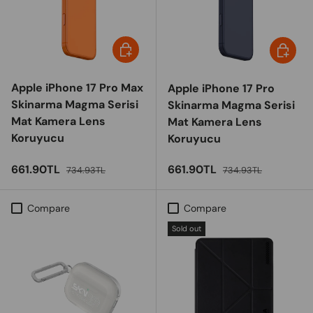
Choose options
Choose 
Apple iPhone 17 Pro Max
Apple iPhone 17 Pro
Skinarma Magma Serisi
Skinarma Magma Serisi
Mat Kamera Lens
Mat Kamera Lens
Koruyucu
Koruyucu
Sale price
Regular price
Sale price
Regular price
661.90TL
661.90TL
734.93TL
734.93TL
Compare
Compare
Sold out