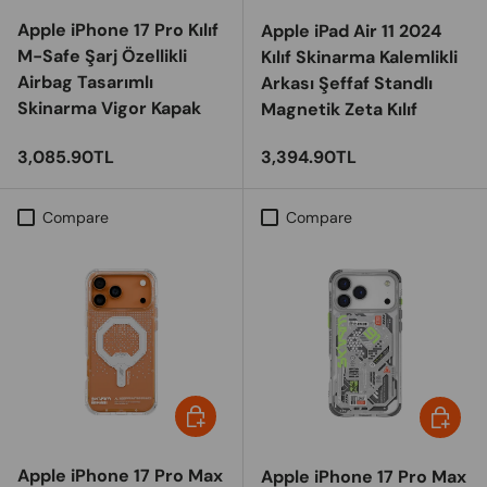
Apple iPhone 17 Pro Kılıf
Apple iPad Air 11 2024
M-Safe Şarj Özellikli
Kılıf Skinarma Kalemlikli
Airbag Tasarımlı
Arkası Şeffaf Standlı
Skinarma Vigor Kapak
Magnetik Zeta Kılıf
Regular price
Regular price
3,085.90TL
3,394.90TL
Compare
Compare
Choose options
Choose 
Apple iPhone 17 Pro Max
Apple iPhone 17 Pro Max