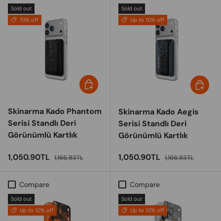
Sold out
Sold out
10% off
Up to 10% off
Choose options
Choose 
Skinarma Kado Phantom
Skinarma Kado Aegis
Serisi Standlı Deri
Serisi Standlı Deri
Görünümlü Kartlık
Görünümlü Kartlık
Sale price
Regular price
Sale price
Regular price
1,050.90TL
1,050.90TL
1,166.83TL
1,166.83TL
Compare
Compare
Sold out
Sold out
Up to 10% off
Up to 10% off