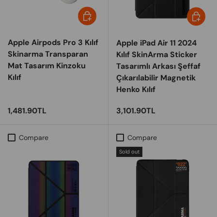
Choose options
Choose 
Apple Airpods Pro 3 Kılıf
Apple iPad Air 11 2024
Skinarma Transparan
Kılıf SkinArma Sticker
Mat Tasarım Kinzoku
Tasarımlı Arkası Şeffaf
Kılıf
Çıkarılabilir Magnetik
Henko Kılıf
Regular price
Regular price
1,481.90TL
3,101.90TL
Compare
Compare
Sold out