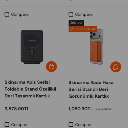
Compare
Compare
Sold out
Up to 10% off
Choose options
Choose 
Skinarma Axis Serisi
Skinarma Kado Haxa
Foldable Stand Özellikli
Serisi Standlı Deri
Deri Tasarımlı Kartlık
Görünümlü Kartlık
Regular price
Sale price
Regular price
3,578.90TL
1,050.90TL
1,166.83TL
Compare
Compare