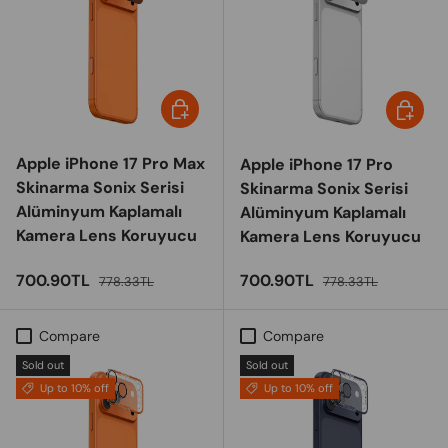
Choose options
Choose 
Apple iPhone 17 Pro Max
Apple iPhone 17 Pro
Skinarma Sonix Serisi
Skinarma Sonix Serisi
Alüminyum Kaplamalı
Alüminyum Kaplamalı
Kamera Lens Koruyucu
Kamera Lens Koruyucu
Sale price
Regular price
Sale price
Regular price
700.90TL
700.90TL
778.33TL
778.33TL
Compare
Compare
Sold out
Sold out
Up to 10% off
Up to 10% off