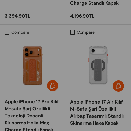
Charge Standlı Kapak
Regular price
Regular price
3,394.90TL
4,196.90TL
Compare
Compare
Choose options
Choose 
Apple iPhone 17 Pro Kılıf
Apple iPhone 17 Air Kılıf
M-safe Şarj Özellikli
M-Safe Şarj Özellikli
Teknoloji Desenli
Airbag Tasarımlı Standlı
Skinarma Helio Mag
Skinarma Haxa Kapak
Charge Standlı Kapak