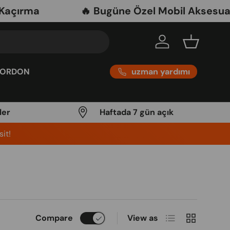
açırma
🔥 Bugüne Özel Mobil Aksesuarl
Log in
Basket
uzman yardımı
KORDON
ler
Haftada 7 gün açık
it!
List
Grid
Compare
View as