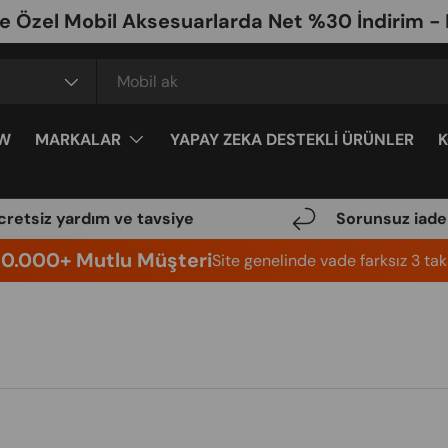
Özel Mobil Aksesuarlarda Net %30 İndirim - K
W
MARKALAR
YAPAY ZEKA DESTEKLİ ÜRÜNLER
cretsiz yardım ve tavsiye
Sorunsuz iade
10.000+ Mutlu Müşteri
Site genelinde vade farksız 3 taks